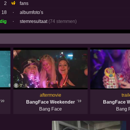
2
fans
18
·
albumfoto's
dig
·
stemresultaat
(74 stemmen)
aftermovie
trail
'20
'19
BangFace Weekender
BangFace 
Bang Face
Bang 