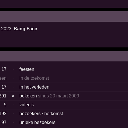
i 2023:
Bang Face
17
·
feesten
een
·
in de toekomst
17
·
in het verleden
291
×
bekeken
sinds 20 maart 2009
5
·
video's
192
·
bezoekers ·
herkomst
97
·
unieke bezoekers