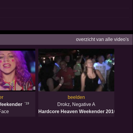
overzicht van alle video's
er
beelden
'19
Weekender
Drokz
,
Negative A
'10
Face
Hardcore Heaven Weekender 2010