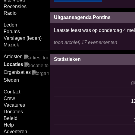
Recensies
Radio
Uitgaansagenda Pontins
Leden
Laatste feest was op donderdag 4 me
Forums
Verslagen (leden)
toon archief, 17 evenementen
Muziek
Artiesten
Statistieken
Locaties
Organisaties
Steden
g
Contact
Crew
1
Vacatures
Donaties
Beleid
Help
Adverteren