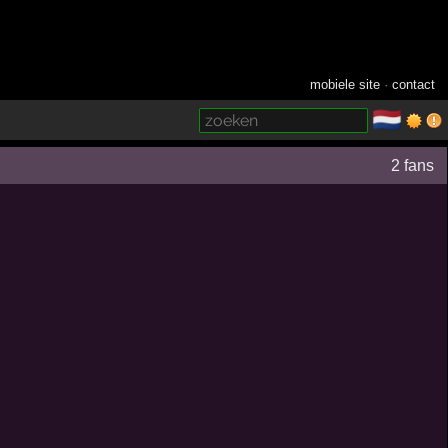
mobiele site
·
contact
🇳🇱
­
2 fans