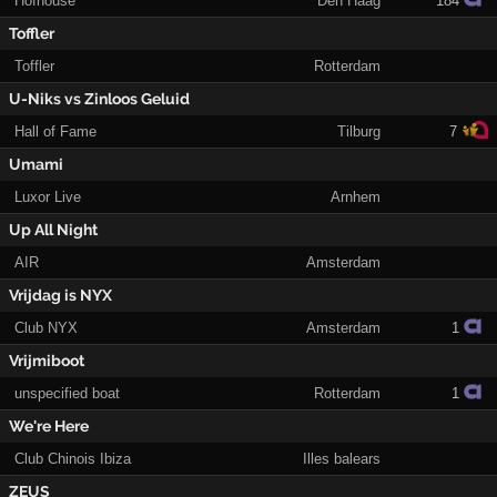
Hofhouse
Den Haag
184
Toffler
Toffler
Rotterdam
U-Niks vs Zinloos Geluid
Hall of Fame
Tilburg
7
Umami
Luxor Live
Arnhem
Up All Night
AIR
Amsterdam
Vrijdag is NYX
Club NYX
Amsterdam
1
Vrijmiboot
unspecified boat
Rotterdam
1
We're Here
Club Chinois Ibiza
Illes balears
ZEUS