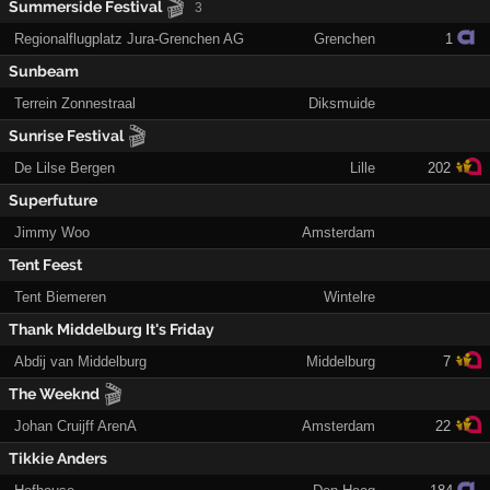
🎬
Summerside Festival
3
Regionalflugplatz Jura-Grenchen AG
Grenchen
1
Sunbeam
Terrein Zonnestraal
Diksmuide
🎬
Sunrise Festival
De Lilse Bergen
Lille
202
Superfuture
Jimmy Woo
Amsterdam
Tent Feest
Tent Biemeren
Wintelre
Thank Middelburg It's Friday
Abdij van Middelburg
Middelburg
7
🎬
The Weeknd
Johan Cruijff ArenA
Amsterdam
22
Tikkie Anders