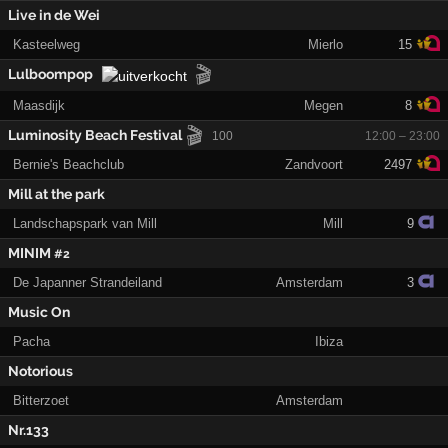
Live in de Wei
Kasteelweg
Mierlo
15
🎬
Lulboompop
Maasdijk
Megen
8
🎬
Luminosity Beach Festival
100
12:00 – 23:00
Bernie's Beachclub
Zandvoort
2497
Mill at the park
Landschapspark van Mill
Mill
9
MINIM
#2
De Japanner Strandeiland
Amsterdam
3
Music On
Pacha
Ibiza
Notorious
Bitterzoet
Amsterdam
Nr.133