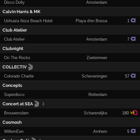
Disco Dolly
Amsterdam
Calvin Harris & MK
Ushuaïa Ibiza Beach Hotel
Playa d'en Bossa
1
Club Atelier
Club Atelier
Amsterdam
7
Clubnight
On The Rocks
Zoetermeer
🎬
COLLECTIV
Colorado Charlie
Scheveningen
57
Concepts
Superdisco
Rotterdam
🎬
Concert at SEA
3
Brouwersdam
Scharendijke
180
Cosmosh
WillemEen
Arnhem
5