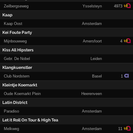
Zeilbergseweg
Ysselsteyn
4973
Kaap
Kaap Oost
Amsterdam
Kei Foute Party
Mijnbouwweg
Amersfoort
4
Kiss All Hipsters
Gebr. De Nobel
Leiden
Klangkuenstler
Club Nordstern
Basel
1
Kleintje Koemarkt
Oude Koemarkt Plein
Heerenveen
Latin District
Paradiso
Amsterdam
Let it Roll On Tour & High Tea
Melkweg
Amsterdam
11