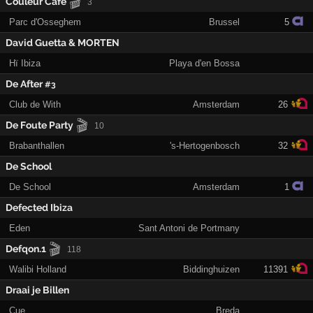
🎬
Couleur Café
3
Parc d'Osseghem
Brussel
5
David Guetta & MORTEN
Hï Ibiza
Playa d'en Bossa
De After
#3
Club de With
Amsterdam
26
🎬
De Foute Party
10
Brabanthallen
's-Hertogenbosch
32
De School
De School
Amsterdam
1
Defected Ibiza
Eden
Sant Antoni de Portmany
🎬
Defqon.1
118
Walibi Holland
Biddinghuizen
11391
Draai je Billen
Cue
Breda