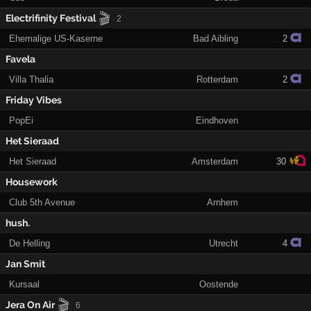
🎬
Electrifinity Festival
2
Ehemalige US-Kaserne
Bad Aibling
2
Favela
Villa Thalia
Rotterdam
2
Friday Vibes
PopEi
Eindhoven
Het Sieraad
Het Sieraad
Amsterdam
30
Housework
Club 5th Avenue
Arnhem
hush.
De Helling
Utrecht
4
Jan Smit
Kursaal
Oostende
🎬
Jera On Air
6