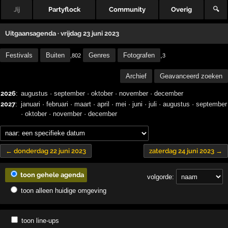
Jij
Partyflock
Community
Overig
🔍
Uitgaansagenda · vrijdag 23 juni 2023
Festivals
Buiten
Genres
Fotografen
,
,802
3
Archief
Geavanceerd zoeken
2026
:
augustus
·
september
·
oktober
·
november
·
december
2027
:
januari
·
februari
·
maart
·
april
·
mei
·
juni
·
juli
·
augustus
·
september
·
oktober
·
november
·
december
← donderdag 22 juni 2023
zaterdag 24 juni 2023 →
toon gehele agenda
volgorde:
toon alleen huidige omgeving
toon line-ups