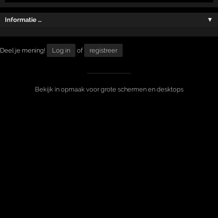
Informatie …
▼
Deel je mening!
Log in
of
registreer
Bekijk in opmaak voor grote schermen en desktops