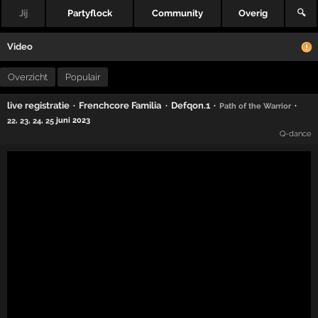
Jij
Partyflock
Community
Overig
🔍
Video
Overzicht
Populair
·
·
·
·
live registratie
Frenchcore Familia
Defqon.1
Path of the Warrior
,
,
,
juni 2023
22
23
24
25
Q-dance