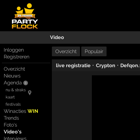
Video
Inloggen
Overzicht
Populair
Registreren
·
·
live registratie
Crypton
Defqon.
Overzicht
Nieuws
Agenda
nu & straks
kaart
festivals
Winacties
WIN
Trends
Foto's
Video's
Interviews