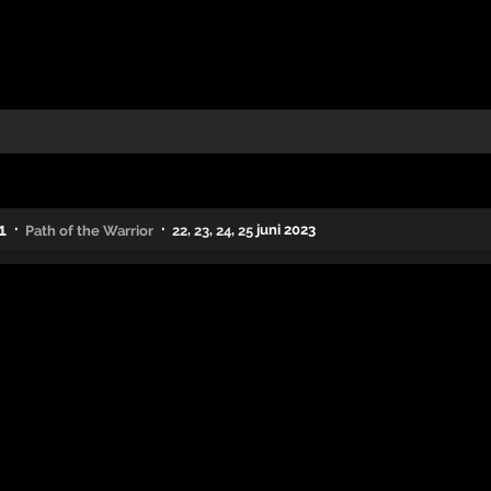
·
·
1
,
,
,
juni 2023
Path of the Warrior
22
23
24
25