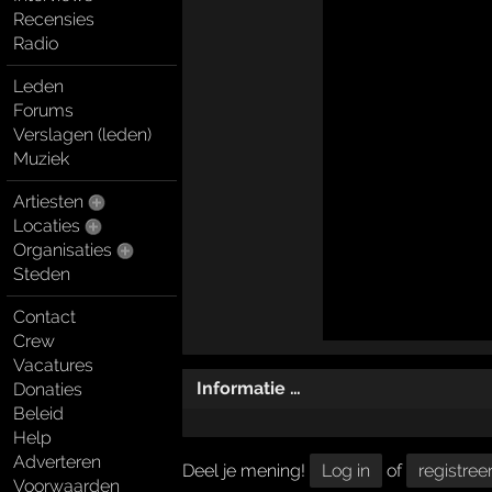
Recensies
Radio
Leden
Forums
Verslagen (leden)
Muziek
Artiesten
Locaties
Organisaties
Steden
Contact
Crew
Vacatures
Informatie …
Donaties
Beleid
Help
Adverteren
Deel je mening!
Log in
of
registree
Voorwaarden