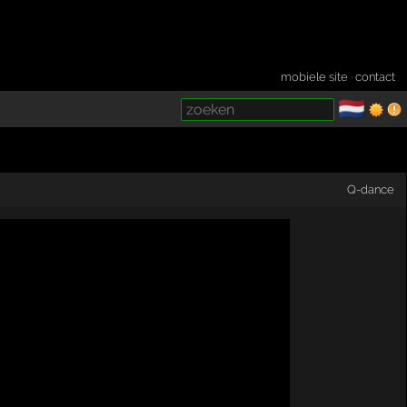
mobiele site
·
contact
🇳🇱
­
Q-dance