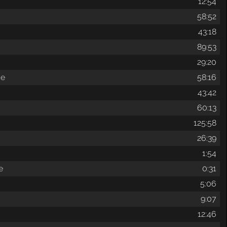
12:54
58:52
43:18
89:53
29:20
ce
58:16
43:42
60:13
125:58
26:39
1:54
e
0:31
5:06
9:07
12:46