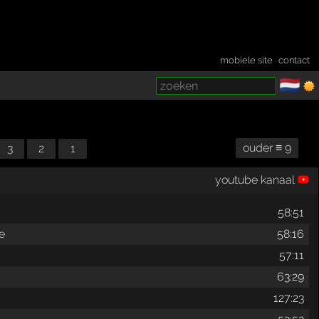
mobiele site
·
contact
🇳🇱
­
ouder ≡ 9
3
2
1
youtube kanaal
58:51
e
58:16
57:11
63:29
127:23