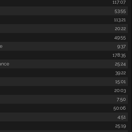
117:07
l
53:55
113:21
20:22
49:55
ce
9:37
178:35
dance
25:24
39:22
15:01
20:03
7:50
50:06
4:51
25:19