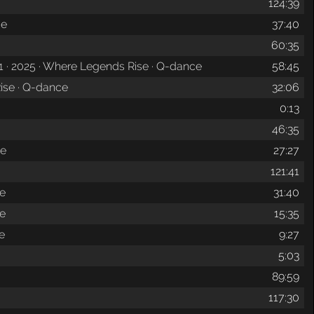
124:39
ce
37:40
60:35
1 · 2025 · Where Legends Rise · Q-dance
58:45
Rise · Q-dance
32:06
0:13
46:35
ce
27:27
121:41
ce
31:40
ce
15:35
e
9:27
5:03
89:59
117:30