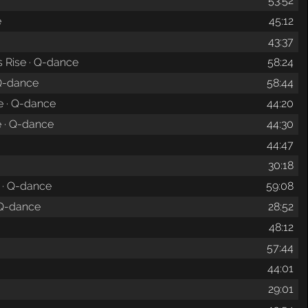
53:52
e
45:12
43:37
s Rise · Q-dance
58:24
 Q-dance
58:44
e · Q-dance
44:20
e · Q-dance
44:30
44:47
30:18
e · Q-dance
59:08
 Q-dance
28:52
48:12
57:44
44:01
29:01