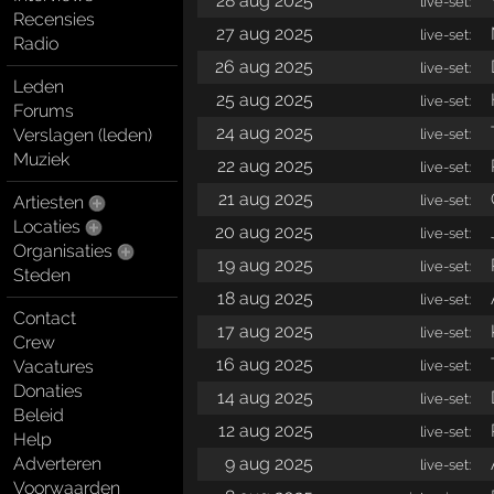
28 aug 2025
live-set:
Recensies
27 aug 2025
live-set:
Radio
26 aug 2025
live-set:
Leden
25 aug 2025
live-set:
Forums
24 aug 2025
Verslagen (leden)
live-set:
Muziek
22 aug 2025
live-set:
21 aug 2025
live-set:
Artiesten
Locaties
20 aug 2025
live-set:
Organisaties
19 aug 2025
live-set:
Steden
18 aug 2025
live-set:
Contact
17 aug 2025
live-set:
Crew
16 aug 2025
Vacatures
live-set:
Donaties
14 aug 2025
live-set:
Beleid
12 aug 2025
live-set:
Help
Adverteren
9 aug 2025
live-set:
Voorwaarden