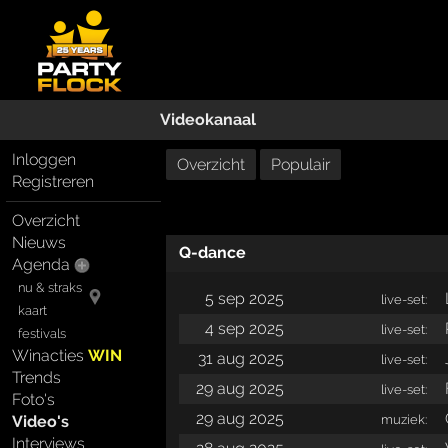
Videokanaal
Inloggen
Overzicht
Populair
Registreren
Overzicht
Nieuws
Q-dance
Agenda
nu & straks
5 sep 2025
live-set:
kaart
4 sep 2025
live-set:
festivals
Winacties
WIN
31 aug 2025
live-set:
Trends
29 aug 2025
live-set:
Foto's
29 aug 2025
muziek:
Video's
Interviews