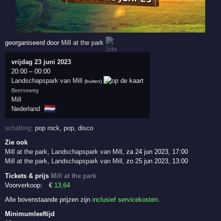
georganiseerd door
Mill at the park
vrijdag 23 juni 2023
20:00
–
00:00
Landschapspark van Mill
(buiten)
Beerseweg
Mill
🇳🇱
Nederland
schatting:
pop rock
,
pop
,
disco
Zie ook
Mill at the park
,
Landschapspark van Mill
,
za 24 jun 2023, 17:00
Mill at the park
,
Landschapspark van Mill
,
zo 25 jun 2023, 13:00
Tickets & prijs
Mill at the park
Voorverkoop:
€
13
,64
Alle bovenstaande prijzen zijn
inclusief servicekosten
.
Minimumleeftijd