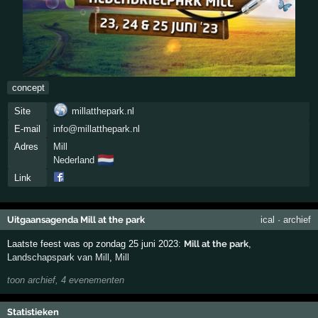
concept
Site
millatthepark.nl
E-mail
info@millatthepark.nl
Adres
Mill
🇳🇱
Nederland
Link
Uitgaansagenda Mill at the park
ical
·
archief
Laatste feest was op zondag 25 juni 2023:
Mill at the park
,
Landschapspark van Mill
,
Mill
toon archief, 4 evenementen
Statistieken