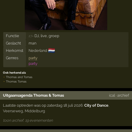
Functie
DJ, live, groep
27×
Geslacht
man
🇳🇱
Herkomst
Nederland
Genres
party
party
Ook herkend als
Thomas and Tomas
Thomas Tomas
Uitgaansagenda Thomas & Tomas
ical
·
archief
Laatste optreden was op zaterdag 18 juli 2026:
City of Dance
,
Veerseweg
,
Middelburg
toon archief, 19 evenementen