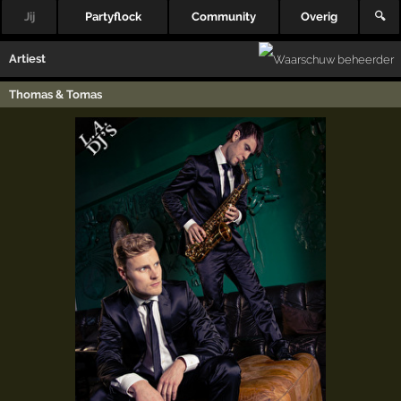
Jij
Partyflock
Community
Overig
🔍
Artiest
Thomas & Tomas