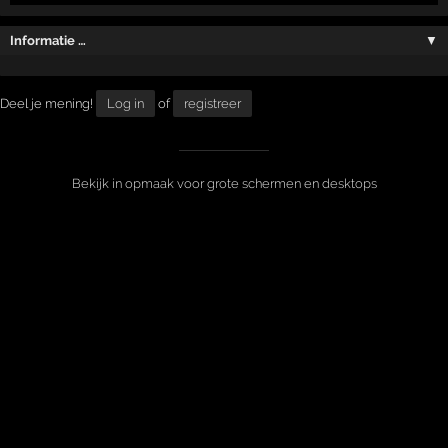
Informatie …
▼
Deel je mening!
Log in
of
registreer
Bekijk in opmaak voor grote schermen en desktops