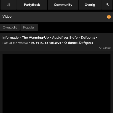
Jij
Partyflock
Community
Overig
🔍
Video
Overzicht
Populair
,
·
The Warming-Up
·
·
·
informatie
Audiofreq
E-life
Defqon.1
,
·
·
Q-dance
Defqon.1
,
,
,
juni 2023
Path of the Warrior
22
23
24
25
Q-dance