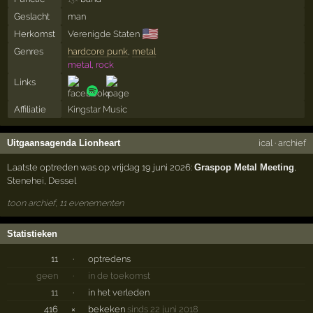
Geslacht
man
🇺🇸
Herkomst
Verenigde Staten
Genres
hardcore punk
,
metal
metal, rock
Links
Affiliatie
Kingstar Music
Uitgaansagenda Lionheart
ical
·
archief
Laatste optreden was op vrijdag 19 juni 2026:
Graspop Metal Meeting
,
Stenehei
,
Dessel
toon archief, 11 evenementen
Statistieken
11
·
optredens
geen
·
in de toekomst
11
·
in het verleden
416
×
bekeken
sinds 22 juni 2018