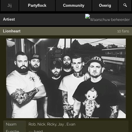
Jij
Partyflock
Community
Overig
🔍
Artiest
Lionheart
10 fans
Naam
Rob, Nick, Ricky, Jay , Evan
Functie
band
13×