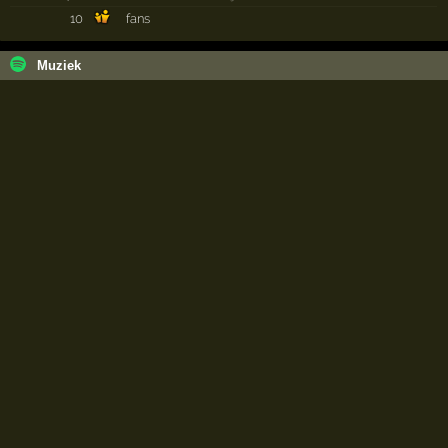
10
fans
Muziek