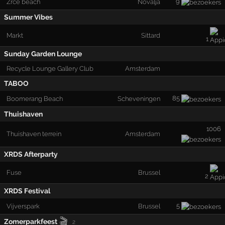
9
Zrce beach
Novalja
Summer Vibes
Markt
Sittard
1
Sunday Garden Lounge
Recycle Lounge Gallery Club
Amsterdam
TABOO
85
Boomerang Beach
Scheveningen
Thuishaven
1006
Thuishaven terrein
Amsterdam
XRDS Afterparty
Fuse
Brussel
2
XRDS Festival
5
Vijverspark
Brussel
🎬
Zomerparkfeest
2