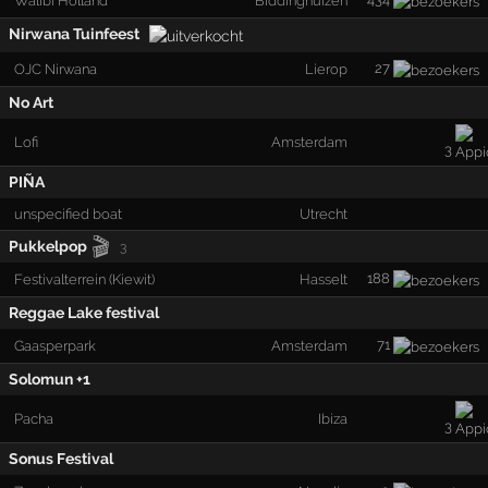
Walibi Holland
Biddinghuizen
Nirwana Tuinfeest
27
OJC Nirwana
Lierop
No Art
Lofi
Amsterdam
3
PIÑA
unspecified boat
Utrecht
🎬
Pukkelpop
3
188
Festivalterrein (Kiewit)
Hasselt
Reggae Lake festival
71
Gaasperpark
Amsterdam
Solomun +1
Pacha
Ibiza
3
Sonus Festival