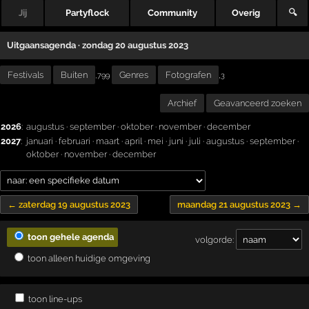
Jij
Partyflock
Community
Overig
🔍
Uitgaansagenda · zondag 20 augustus 2023
Festivals
Buiten
Genres
Fotografen
,
,799
3
Archief
Geavanceerd zoeken
2026
:
augustus
·
september
·
oktober
·
november
·
december
2027
:
januari
·
februari
·
maart
·
april
·
mei
·
juni
·
juli
·
augustus
·
september
·
oktober
·
november
·
december
← zaterdag 19 augustus 2023
maandag 21 augustus 2023 →
toon gehele agenda
volgorde:
toon alleen huidige omgeving
toon line-ups