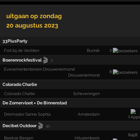
uitgaan op
zondag
20 augustus 2023
33PlusParty
2
Fort bij de Vechten
Bunnik
🎬
Boerenrockfestival
2
Evenemententerrein Drouwenermond
8
Drouwenermond
Colorado Charlie
Colorado Charlie
Scheveningen
De Zomervloot × De Binnenstad
Driemaster Sanne Sophia
Amsterdam
1
🎬
Decibel Outdoor
42
8458
Beekse Bergen
Hilvarenbeek