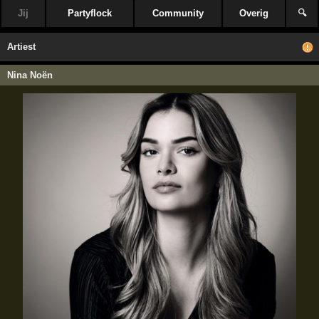
Jij
Partyflock
Community
Overig
🔍
Artiest
Nina Noën