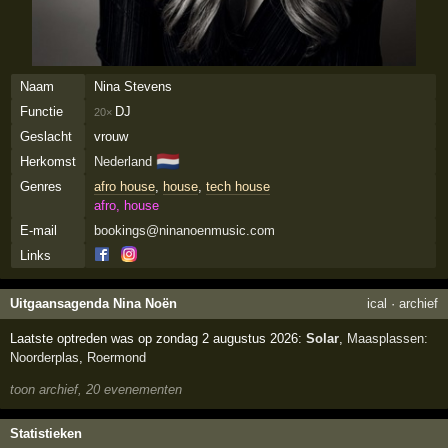
Naam
Nina Stevens
Functie
DJ
20×
Geslacht
vrouw
🇳🇱
Herkomst
Nederland
Genres
afro house
,
house
,
tech house
afro, house
E-mail
bookings@ninanoenmusic.com
Links
Uitgaansagenda Nina Noën
ical
·
archief
Laatste optreden was op zondag 2 augustus 2026:
Solar
,
Maasplassen:
Noorderplas
,
Roermond
toon archief, 20 evenementen
Statistieken