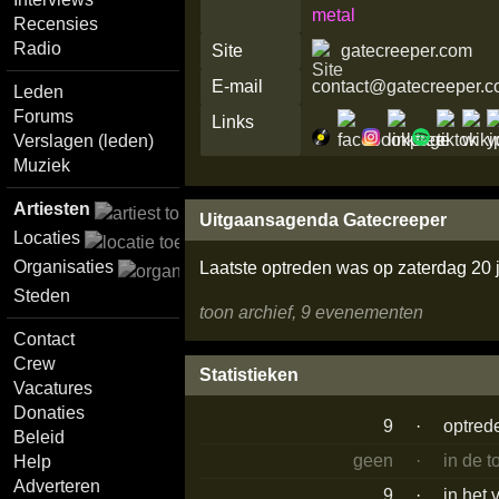
metal
Recensies
Radio
Site
gatecreeper.com
E-mail
contact@gatecreeper.
Leden
Forums
Links
Verslagen (leden)
Muziek
Artiesten
Uitgaansagenda Gatecreeper
Locaties
Organisaties
Laatste optreden was op zaterdag 20 
Steden
toon archief, 9 evenementen
Contact
Crew
Statistieken
Vacatures
Donaties
9
·
optred
Beleid
geen
·
in de 
Help
Adverteren
9
·
in het 