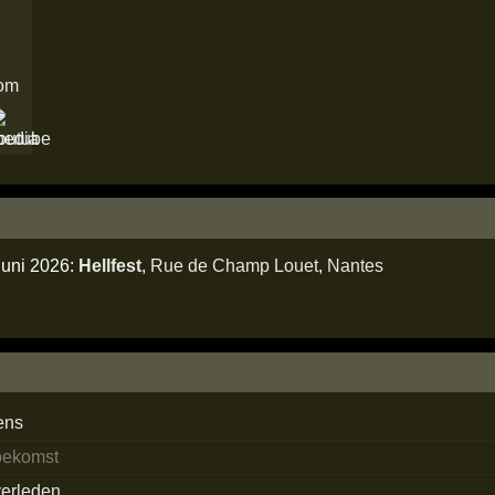
com
juni 2026:
Hellfest
,
Rue de Champ Louet
,
Nantes
ens
toekomst
verleden