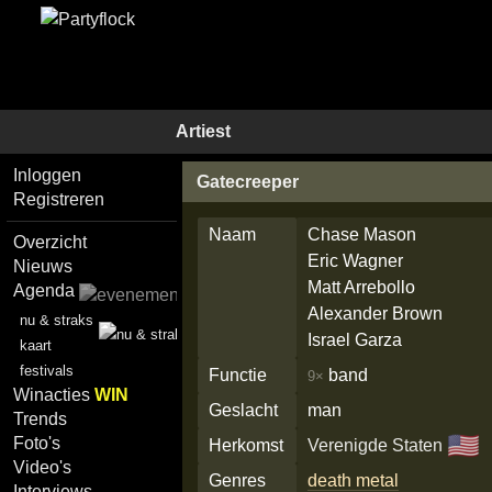
Artiest
Inloggen
Gatecreeper
Registreren
Naam
Chase Mason
Overzicht
Eric Wagner
Nieuws
Matt Arrebollo
Agenda
Alexander Brown
nu & straks
Israel Garza
kaart
festivals
Functie
band
9×
Winacties
WIN
Geslacht
man
Trends
🇺🇸
Foto's
Herkomst
Verenigde Staten
Video's
Genres
death metal
Interviews