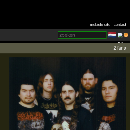
mobiele site
·
contact
🇳🇱
­
2 fans