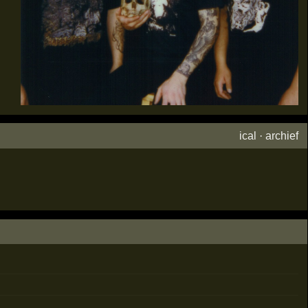
ical
·
archief