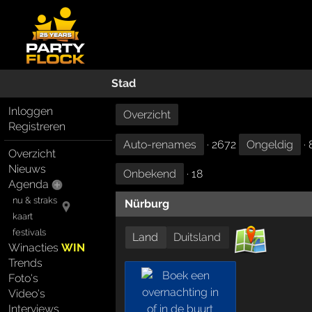
Stad
Inloggen
Overzicht
Registreren
Auto-renames
· 2672
Ongeldig
· 
Overzicht
Nieuws
Onbekend
· 18
Agenda
nu & straks
Nürburg
kaart
festivals
Land
Duitsland
Winacties
WIN
Trends
Foto's
Video's
Interviews