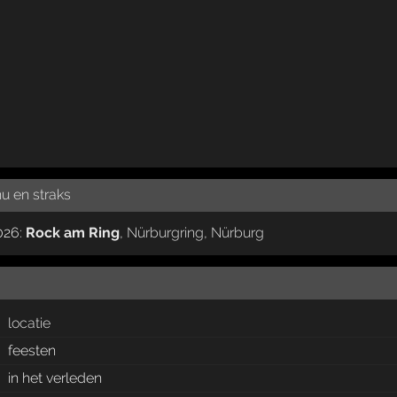
nu en straks
026:
Rock am Ring
,
Nürburgring
,
Nürburg
locatie
feesten
in het verleden