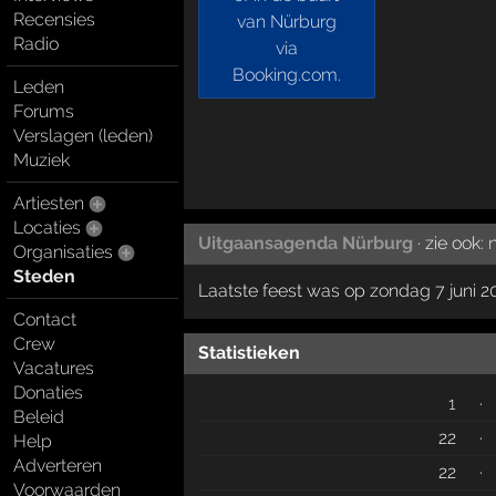
Recensies
Radio
Leden
Forums
Verslagen (leden)
Muziek
Artiesten
Locaties
Uitgaansagenda Nürburg
· zie ook:
Organisaties
Steden
Laatste feest was op zondag 7 juni 2
Contact
Crew
Statistieken
Vacatures
Donaties
1
·
Beleid
22
·
Help
Adverteren
22
·
Voorwaarden