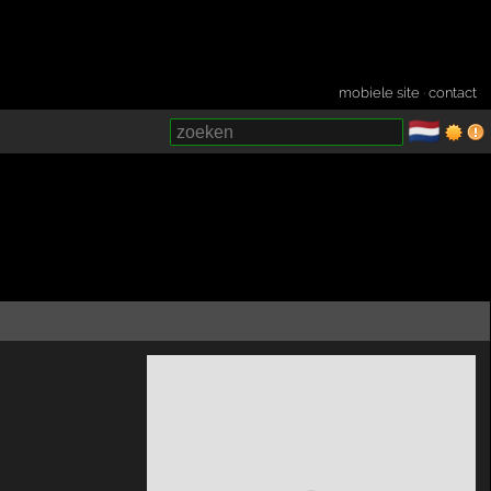
mobiele site
·
contact
🇳🇱
­