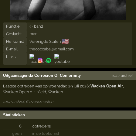
Functie
band
6×
Geslacht
man
🇺🇸
Herkomst
Verenigde Staten
E-mail
thecoccabal@gmail.com
Links
Uitgaansagenda Corrosion Of Conformity
ical
·
archief
Laatste optreden was op woensdag 29 juli 2026:
Wacken Open Air
,
Wacken Open Air Infield
,
Wacken
toon archief, 6 evenementen
Statistieken
6
·
optredens
geen
·
in de toekomst