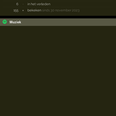
6
·
in het verleden
155
×
bekeken
sinds 30 november 2023
Muziek