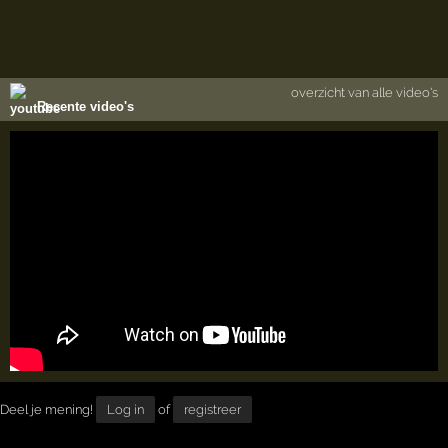
overzicht van alle video's
Recente video's
Deel je mening!
Log in
of
registreer