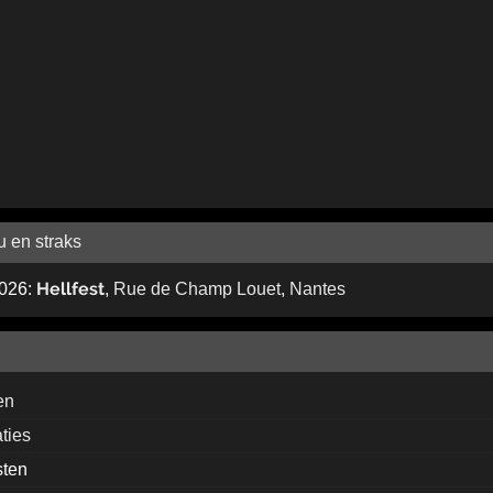
u en straks
Hellfest
2026:
,
Rue de Champ Louet
,
Nantes
en
aties
sten