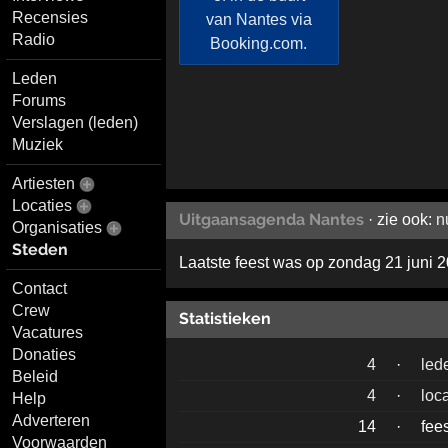
Recensies
Radio
Leden
Forums
Verslagen (leden)
Muziek
Artiesten
Locaties
Uitgaansagenda Nantes
· zie ook:
n
Organisaties
Steden
Laatste feest was op zondag 21 juni 
Contact
Crew
Statistieken
Vacatures
Donaties
4
·
led
Beleid
4
·
loc
Help
Adverteren
14
·
fee
Voorwaarden