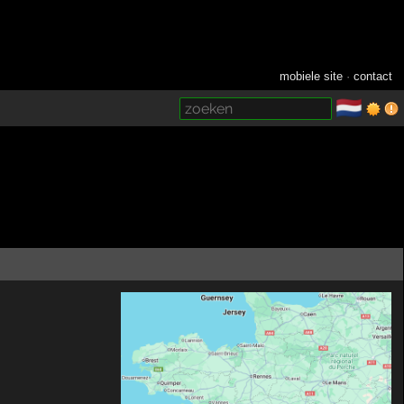
mobiele site
·
contact
🇳🇱
­