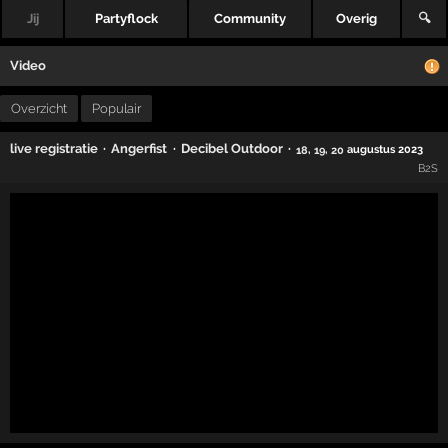
Jij
Partyflock
Community
Overig
🔍
Video
Overzicht
Populair
·
·
·
live registratie
Angerfist
Decibel Outdoor
,
,
augustus 2023
18
19
20
B2S