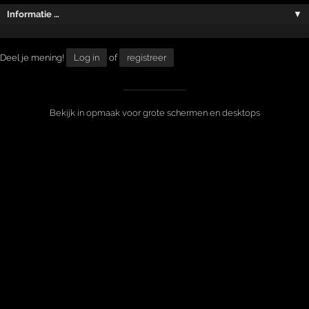
Informatie …
▼
Deel je mening!
Log in
of
registreer
Bekijk in opmaak voor grote schermen en desktops