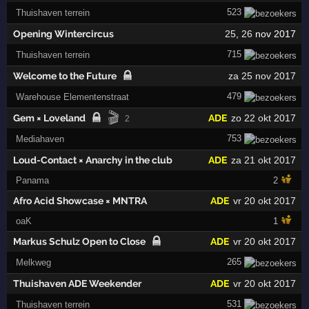
523
Thuishaven terrein
Opening Wintercircus
25
,
26
nov 2017
715
Thuishaven terrein
Welcome to the Future
za 25 nov 2017
479
Warehouse Elementenstraat
🎬
Gem × Loveland
ADE
zo 22 okt 2017
2
753
Mediahaven
Loud-Contact × Anarchy in the club
ADE
za 21 okt 2017
Panama
2
Afro Acid Showcase × MNTRA
ADE
vr 20 okt 2017
oaK
1
Markus Schulz Open to Close
ADE
vr 20 okt 2017
265
Melkweg
Thuishaven ADE Weekender
ADE
vr 20 okt 2017
531
Thuishaven terrein