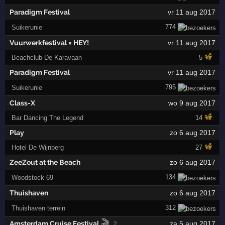
Paradigm Festival
vr 11 aug 2017
774
Suikerunie
Vuurwerkfestival × HEY!
vr 11 aug 2017
Beachclub De Karavaan
5
Paradigm Festival
vr 11 aug 2017
795
Suikerunie
Class-X
wo 9 aug 2017
Bar Dancing The Legend
14
Play
zo 6 aug 2017
Hotel De Wijnberg
27
ZeeZout at the Beach
zo 6 aug 2017
134
Woodstock 69
Thuishaven
zo 6 aug 2017
312
Thuishaven terrein
🎬
Amsterdam Cruise Festival
za 5 aug 2017
2