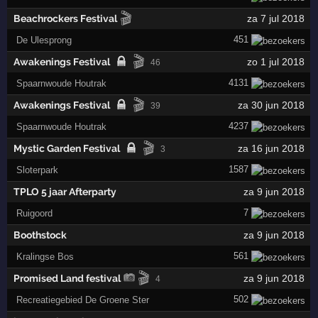
🎬
Beachrockers Festival
za 7 jul 2018
451
De Ulesprong
🎬
Awakenings Festival
zo 1 jul 2018
46
4131
Spaarnwoude Houtrak
🎬
Awakenings Festival
za 30 jun 2018
39
4237
Spaarnwoude Houtrak
🎬
Mystic Garden Festival
za 16 jun 2018
3
1587
Sloterpark
TPLO 5 jaar Afterparty
za 9 jun 2018
7
Ruigoord
Boothstock
za 9 jun 2018
561
Kralingse Bos
🎬
Promised Land festival
za 9 jun 2018
4
502
Recreatiegebied De Groene Ster