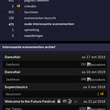
851
·
pagina's bekeken
5
vrienden
803
·
favorieten
199
·
evenementen bezocht
475
·
oude interessante evenementen
1
·
opmerking
5
·
waarderingen
Interessante evenementen archief
Dancefair
zo 17 mrt 2019
241
Jaarbeurs
Dancefair
za 16 mrt 2019
246
Jaarbeurs
Superclassics
za 3 nov 2018
Neushoorn
1
🎬
Welcome to the Future Festival
za 21 jul 2018
12
1032
Het Twiske