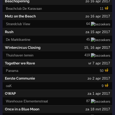
Beachopening
zo 16 apr 2017
Beachclub De Karavaan
11
Metz on the Beach
zo 16 apr 2017
64
Strandclub View
Rush
za 15 apr 2017
45
De Marktkantine
Wintercircus Closing
15
,
16
apr 2017
419
Thuishaven terrein
Together we Rave
vr 7 apr 2017
Panama
50
Eerste Communie
zo 2 apr 2017
oaK
9
OWAP
za 1 apr 2017
87
Warehouse Elementenstraat
Once in a Blue Moon
za 18 mrt 2017