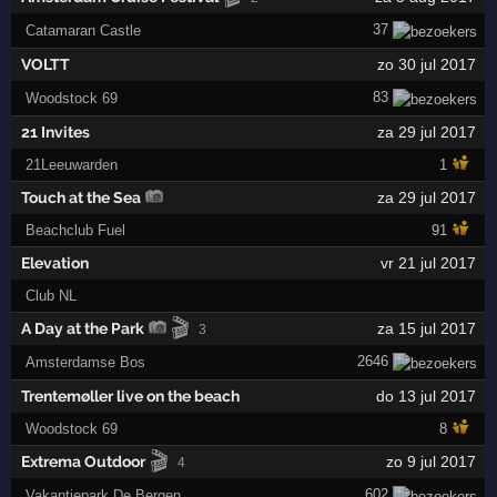
37
Catamaran Castle
VOLTT
zo 30 jul 2017
83
Woodstock 69
21 Invites
za 29 jul 2017
21Leeuwarden
1
Touch at the Sea
za 29 jul 2017
Beachclub Fuel
91
Elevation
vr 21 jul 2017
Club NL
🎬
A Day at the Park
za 15 jul 2017
3
2646
Amsterdamse Bos
Trentemøller live on the beach
do 13 jul 2017
Woodstock 69
8
🎬
Extrema Outdoor
zo 9 jul 2017
4
602
Vakantiepark De Bergen