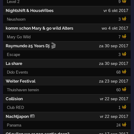
Level 2
9
Nightshift & HouseVibes
vr 6 okt 2017
Neushoorn
3
komm schon Mary & go wild Alters
wo 4 okt 2017
Mary Go Wild
7
🎬
Raymundo 25 Years Dj
za 30 sep 2017
Escape
3
La share
za 30 sep 2017
Dido Events
68
Weiter Festival
za 23 sep 2017
Thuishaven terrein
60
Collision
vr 22 sep 2017
Club RED
1
Nachtjapon
vr 22 sep 2017
Panama
24
Of zullen we er nog eentje doen?
zo 17 sep 2017