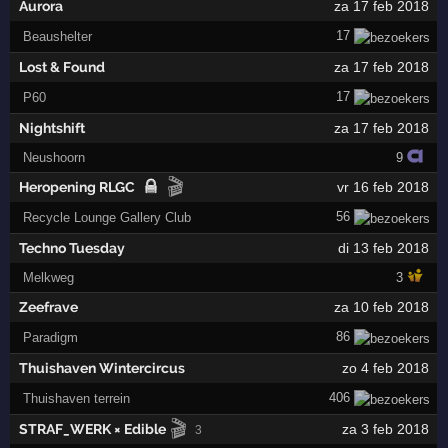
Aurora
za 17 feb 2018
17
Beaushelter
Lost & Found
za 17 feb 2018
17
P60
Nightshift
za 17 feb 2018
Neushoorn
9
🎬
Heropening RLGC
vr 16 feb 2018
56
Recycle Lounge Gallery Club
Techno Tuesday
di 13 feb 2018
Melkweg
3
Zeefrave
za 10 feb 2018
86
Paradigm
Thuishaven Wintercircus
zo 4 feb 2018
406
Thuishaven terrein
🎬
STRAF_WERK × Edible
za 3 feb 2018
3