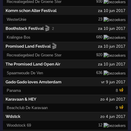
930
Recreatiegebied De Groene Ster
Komm schon Alter Festival
za 10 jun 2017
23
WesterUnie
🎬
Boothstock Festival
za 10 jun 2017
2
680
Kralingse Bos
🎬
Promised Land Festival
za 10 jun 2017
920
Recreatiegebied De Groene Ster
The Promised Land Open Air
za 10 jun 2017
636
Spaarnwoude De Ven
Gado Gado loves Amsterdam
vr 9 jun 2017
Panama
8
Karavaan & HEY
zo 4 jun 2017
Beachclub De Karavaan
9
Wdstck
zo 4 jun 2017
12
Woodstock 69