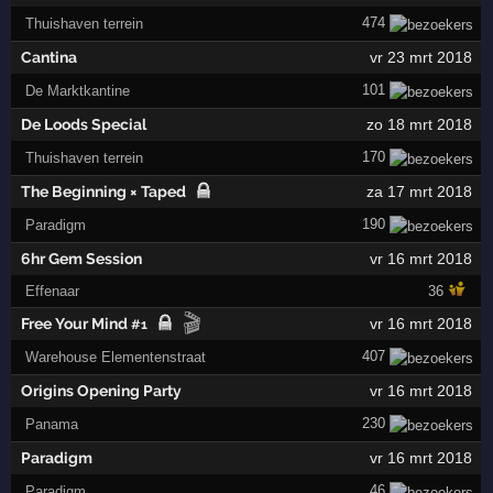
474
Thuishaven terrein
Cantina
vr 23 mrt 2018
101
De Marktkantine
De Loods Special
zo 18 mrt 2018
170
Thuishaven terrein
The Beginning × Taped
za 17 mrt 2018
190
Paradigm
6hr Gem Session
vr 16 mrt 2018
Effenaar
36
🎬
Free Your Mind
vr 16 mrt 2018
#1
407
Warehouse Elementenstraat
Origins Opening Party
vr 16 mrt 2018
230
Panama
Paradigm
vr 16 mrt 2018
46
Paradigm