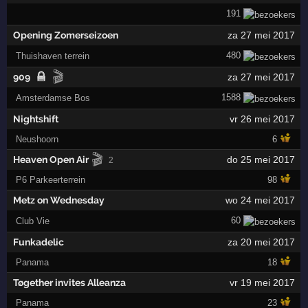
191
Opening Zomerseizoen
za 27 mei 2017
480
Thuishaven terrein
🎬
909
za 27 mei 2017
1588
Amsterdamse Bos
Nightshift
vr 26 mei 2017
Neushoorn
6
🎬
Heaven Open Air
do 25 mei 2017
2
P6 Parkeerterrein
98
Metz on Wednesday
wo 24 mei 2017
60
Club Vie
Funkadelic
za 20 mei 2017
Panama
18
Tøgether invites Alleanza
vr 19 mei 2017
Panama
23