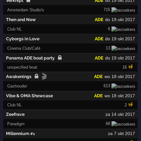
Verknipt
ADE
do 19 okt 2017
715
Amsterdam Studio's
Then and Now
ADE
do 19 okt 2017
6
Club NL
Cyborgs in Love
ADE
do 19 okt 2017
13
Cinema Club/Café
Panama ADE boat party
ADE
do 19 okt 2017
unspecified boat
16
🎬
Awakenings
ADE
wo 18 okt 2017
613
Gashouder
Vibe & OMA Showcase
ADE
wo 18 okt 2017
Club NL
2
Zeefrave
za 14 okt 2017
68
Paradigm
Millennium
za 7 okt 2017
#1