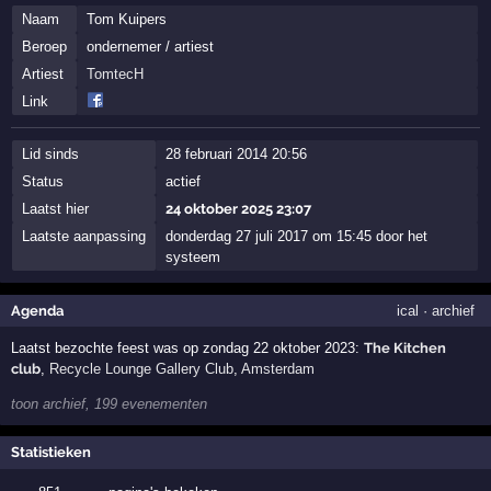
Naam
Tom Kuipers
Beroep
ondernemer / artiest
Artiest
TomtecH
Link
Lid sinds
28 februari 2014 20:56
Status
actief
Laatst hier
24 oktober 2025 23:07
Laatste aanpassing
donderdag 27 juli 2017 om 15:45 door het
systeem
Agenda
ical
·
archief
Laatst bezochte feest was op zondag 22 oktober 2023:
The Kitchen
club
,
Recycle Lounge Gallery Club
,
Amsterdam
toon archief, 199 evenementen
Statistieken