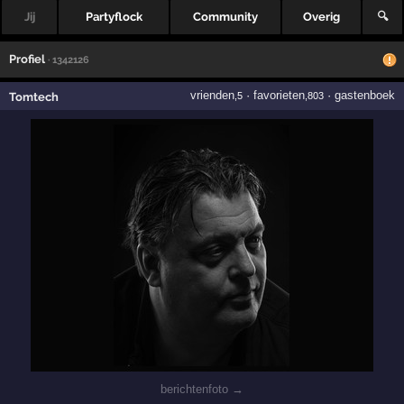
Jij
Partyflock
Community
Overig
🔍
Profiel
· 1342126
vrienden
·
favorieten
·
gastenboek
Tomtech
,5
,803
berichtenfoto →