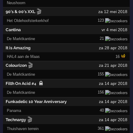
Neushoorn
🎬
90's & 00's XXL
za 12 mei 2018
123
Het Oldehoofsterkerkhof
Cantina
vr 4 mei 2018
21
De Marktkantine
It is Amazing
za 28 apr 2018
HAL4 aan de Maas
16
🎬
Colourizon
za 21 apr 2018
155
De Marktkantine
Filth On Acid
za 14 apr 2018
#4
156
De Marktkantine
Funkadelic 10 Year Anniversary
za 14 apr 2018
40
Panama
🎬
Technargy
za 14 apr 2018
361
Thuishaven terrein