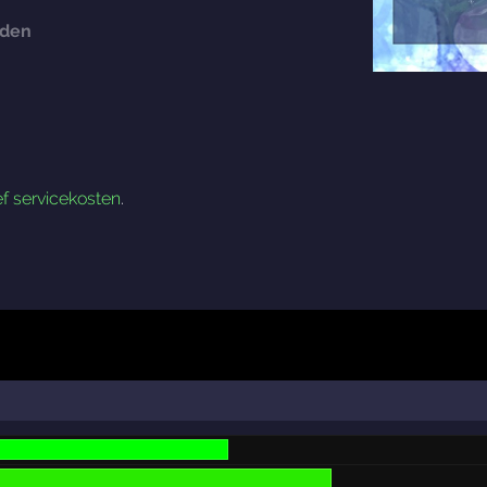
rden
ef servicekosten
.