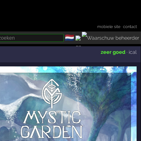
mobiele site
·
contact
🇳🇱
­
zeer goed
·
ical