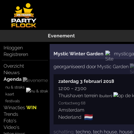
Evenement
Inloggen
Mystic Winter Garden
mysticgar
Registreren
Overzicht
georganiseerd door
Mystic Garden
Nieuws
Agenda
zaterdag 3 februari 2018
nu & straks
12:00
–
23:00
kaart
Thuishaven terrein
(buiten)
festivals
Contactweg 68
Winacties
WIN
Amsterdam
Trends
🇳🇱
Nederland
Foto's
Video's
schatting:
techno
,
tech house
,
house
Interviews