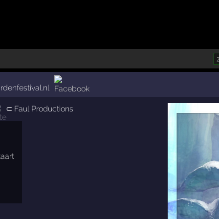
denfestival.nl
⊂
Faul Productions