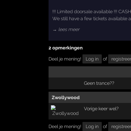
!!! Limited doorsale available !!! CA
We still have a few tickets available a
→ lees meer
2 opmerkingen
Deel je mening!
Log in
of
registree
Geen trance??
Zwollywood
Vorige keer wel?
Deel je mening!
Log in
of
registree