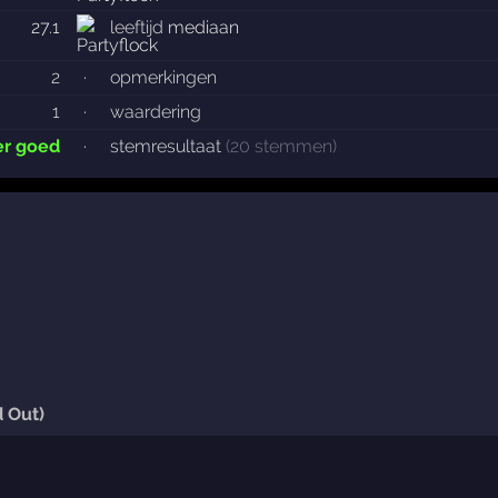
27.1
leeftijd
mediaan
2
·
opmerkingen
1
·
waardering
er goed
·
stemresultaat
(20 stemmen)
 Out)