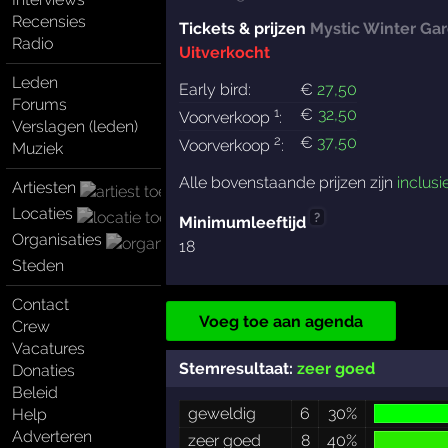
Recensies
Tickets & prijzen
Mystic Winter Ga
Radio
Uitverkocht
Leden
Early bird:
€
27
,50
Forums
1
€
32
,50
Voorverkoop
:
Verslagen (leden)
2
€
37
,50
Voorverkoop
:
Muziek
Alle bovenstaande prijzen zijn
inclusi
Artiesten
Locaties
?
Minimumleeftijd
Organisaties
18
Steden
Contact
Voeg toe aan agenda
Crew
Vacatures
Stemresultaat:
zeer goed
Donaties
Beleid
geweldig
6
30%
Help
Adverteren
zeer goed
8
40%