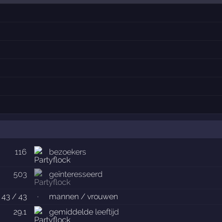
116
bezoekers
503
geïnteresseerd
43 / 43
·
mannen / vrouwen
29.1
gemiddelde
leeftijd