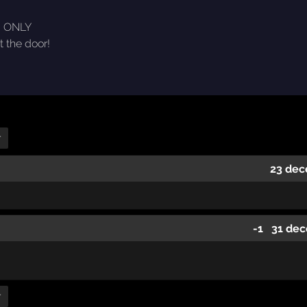
SH ONLY
t the door!
r
23 dec
-1
31 dec
r