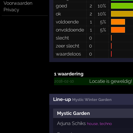
Voorwaarden
goed
2
10%
Privacy
ok
2
10%
voldoende
1
5%
onvoldoende
1
5%
slecht
0
zeer slecht
0
waardeloos
0
1 waardering
Locatie is geweldig!
2018-02-10
Line-up
Mystic Winter Garden
Mystic Garden
Arjuna Schiks
house, techno