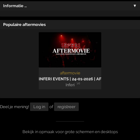
Informatie …
▼
Populaire aftermovies
aftermovie
INFERI EVENTS | 24-01-2026 | AFTERMOVIE
'26
Inferi
Deel je mening!
Log in
of
registreer
Bekijk in opmaak voor grote schermen en desktops