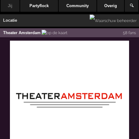
Jij
Partyflock
Community
Overig
🔍
Locatie
Theater Amsterdam
58 fans