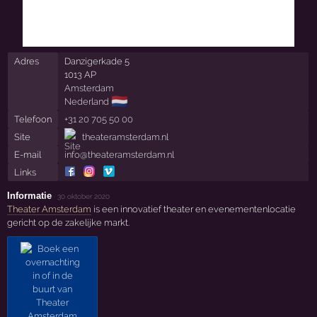
Adres
Danzigerkade 5
1013 AP
Amsterdam
🇳🇱
Nederland
Telefoon
+31 20 705 50 00
Site
theateramsterdam.nl
E-mail
info@theateramsterdam.nl
Links
Informatie
·
30 oktober 2020
Theater Amsterdam
is een innovatief theater en evenementenlocatie
gericht op de zakelijke markt.