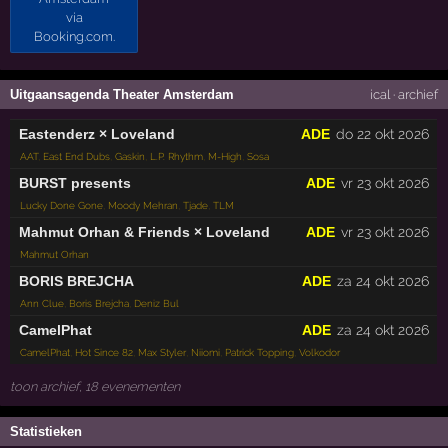
Uitgaansagenda Theater Amsterdam
ical
·
archief
Eastenderz × Loveland
ADE
do 22 okt 2026
AAT
,
East End Dubs
,
Gaskin
,
L.P. Rhythm
,
M-High
,
Sosa
BURST presents
ADE
vr 23 okt 2026
Lucky Done Gone
,
Moody Mehran
,
Tjade
,
TLM
Mahmut Orhan & Friends × Loveland
ADE
vr 23 okt 2026
Mahmut Orhan
BORIS BREJCHA
ADE
za 24 okt 2026
Ann Clue
,
Boris Brejcha
,
Deniz Bul
CamelPhat
ADE
za 24 okt 2026
CamelPhat
,
Hot Since 82
,
Max Styler
,
Niiomi
,
Patrick Topping
,
Volkodor
toon archief, 18 evenementen
Statistieken