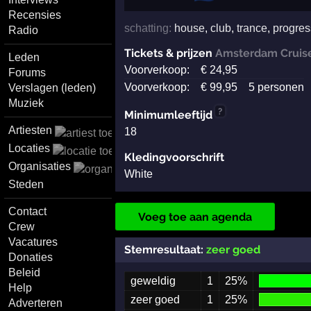
Recensies
schatting:
house
,
club
,
trance
,
progres
Radio
Tickets & prijzen
Amsterdam Cruise
Leden
Voorverkoop:
€
24
,95
Forums
Voorverkoop:
€
99
,95
5 personen
Verslagen (leden)
Muziek
?
Minimumleeftijd
Artiesten
18
Locaties
Kledingvoorschrift
Organisaties
White
Steden
Contact
Voeg toe aan agenda
Crew
Vacatures
Stemresultaat:
zeer goed
Donaties
Beleid
geweldig
1
25%
Help
zeer goed
1
25%
Adverteren