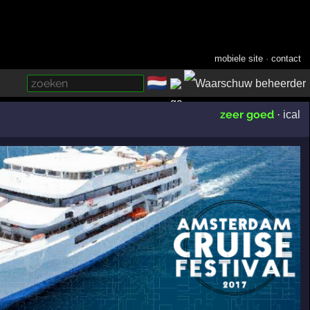
mobiele site
·
contact
🇳🇱
­
zeer goed
·
ical