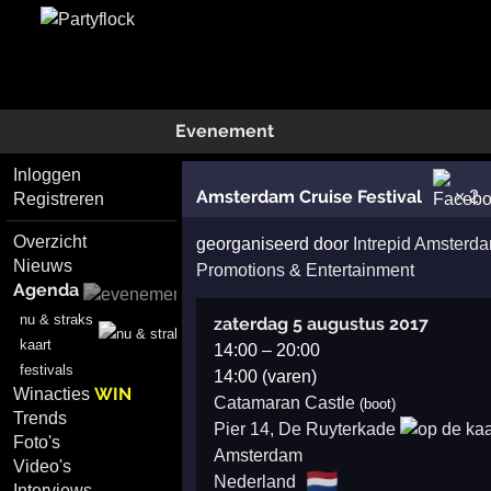
Evenement
Inloggen
Amsterdam Cruise Festival
× 2
Registreren
Overzicht
georganiseerd door
Intrepid Amsterd
Nieuws
Promotions & Entertainment
Agenda
nu & straks
zaterdag 5 augustus 2017
kaart
14:00
–
20:00
festivals
14:00 (varen)
WIN
Winacties
Catamaran Castle
(boot)
Trends
Pier 14, De Ruyterkade
Foto's
Amsterdam
Video's
🇳🇱
Nederland
Interviews