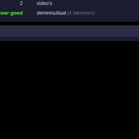
2
·
video's
zeer goed
·
stemresultaat
(4 stemmen)