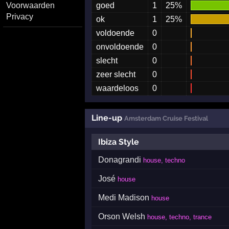
Voorwaarden
goed
1
25%
Privacy
ok
1
25%
voldoende
0
onvoldoende
0
slecht
0
zeer slecht
0
waardeloos
0
Line-up
Amsterdam Cruise Festival
Ibiza Style
Donagrandi
house, techno
José
house
Medi Madison
house
Orson Welsh
house, techno, trance