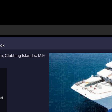
am
,
Clubbing Island
⊂
M.E