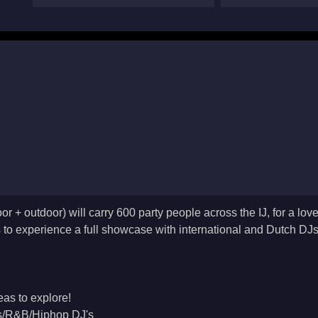
 + outdoor) will carry 600 party people across the IJ, for a lo
rs to experience a full showcase with international and Dutch DJ
eas to explore!
cs/R&B/Hiphop DJ's