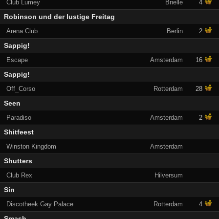
Club Lumey
Brielle
4
Robinson und der lustige Freitag
Arena Club
Berlin
2
Sappig!
Escape
Amsterdam
16
Sappig!
Off_Corso
Rotterdam
28
Seen
Paradiso
Amsterdam
2
Shitfeest
Winston Kingdom
Amsterdam
Shutters
Club Rex
Hilversum
Sin
Discotheek Gay Palace
Rotterdam
4
Smash