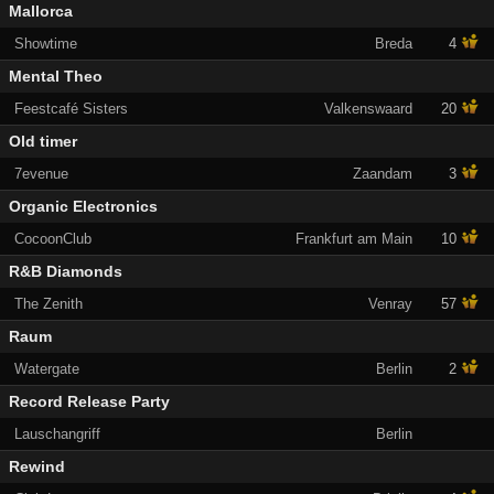
Mallorca
Showtime
Breda
4
Mental Theo
Feestcafé Sisters
Valkenswaard
20
Old timer
7evenue
Zaandam
3
Organic Electronics
CocoonClub
Frankfurt am Main
10
R&B Diamonds
The Zenith
Venray
57
Raum
Watergate
Berlin
2
Record Release Party
Lauschangriff
Berlin
Rewind