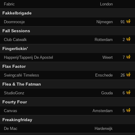
Fabric
London
Fakkelbrigade
Doornroosje
Nijmegen
91
Fall Sessions
Club Catwalk
Rotterdam
2
Fingerlickin'
Happerij/Tapperij De Apostel
Weert
7
Flax Factor
Swingcafé Timeless
Enschede
26
Flea & The Fatman
StudioGonz
Gouda
6
Fourty Four
Canvas
Amsterdam
5
Freakingfriday
De Mac
Harderwijk