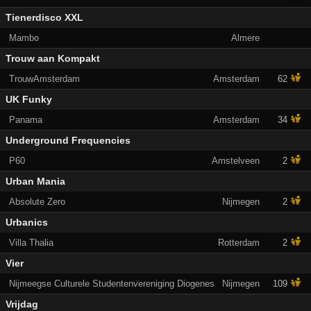
Tienerdisco XXL
Mambo
Almere
Trouw aan Kompakt
TrouwAmsterdam
Amsterdam
62
UK Funky
Panama
Amsterdam
34
Underground Frequencies
P60
Amstelveen
2
Urban Mania
Absolute Zero
Nijmegen
2
Urbanics
Villa Thalia
Rotterdam
2
Vier
Nijmeegse Culturele Studentenvereniging Diogenes
Nijmegen
109
Vrijdag