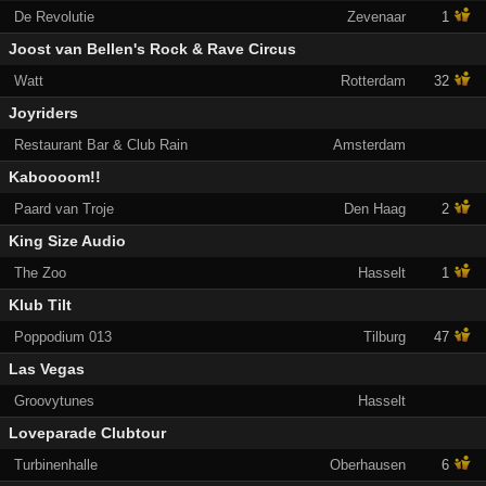
De Revolutie
Zevenaar
1
Joost van Bellen's Rock & Rave Circus
Watt
Rotterdam
32
Joyriders
Restaurant Bar & Club Rain
Amsterdam
Kaboooom!!
Paard van Troje
Den Haag
2
King Size Audio
The Zoo
Hasselt
1
Klub Tilt
Poppodium 013
Tilburg
47
Las Vegas
Groovytunes
Hasselt
Loveparade Clubtour
Turbinenhalle
Oberhausen
6