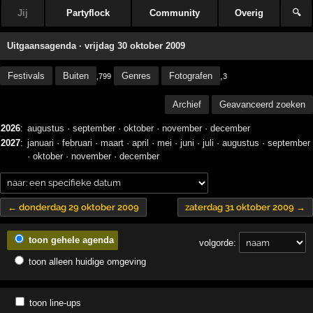
Jij
Partyflock
Community
Overig
🔍
Uitgaansagenda · vrijdag 30 oktober 2009
Festivals
Buiten
Genres
Fotografen
,
,799
3
Archief
Geavanceerd zoeken
2026
:
augustus
·
september
·
oktober
·
november
·
december
2027
:
januari
·
februari
·
maart
·
april
·
mei
·
juni
·
juli
·
augustus
·
september
·
oktober
·
november
·
december
← donderdag 29 oktober 2009
zaterdag 31 oktober 2009 →
toon gehele agenda
volgorde:
toon alleen huidige omgeving
toon line-ups