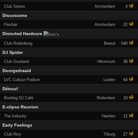
Club Stereo
Amsterdam
4
Discoscene
Flexbar
Amsterdam
22
Distorted Hardcore
Club Rodenburg
Beesd
540
DJ Spider
Club Gooiland
Hilversum
30
Doorgedraaid
LVC Cultuur Podium
Leiden
64
Détour!
Bootleg DJ Café
Rotterdam
10
E-xlipse Reunion
The Industry
Heerlen
12
Early Feelings
Club Rixy
Tilburg
27