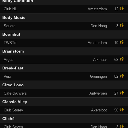
Body Condition
Club NL
Amsterdam
12
Body Music
Square
Den Haag
3
Boomhut
TWSTd
Amsterdam
19
Brainstorm
Argus
Alkmaar
62
Break-Fast
Vera
Groningen
82
Circo Loco
Café d'Anvers
Antwerpen
27
Classic Alley
Club Storey
Akersloot
56
Cliché
Club Seven
Den Haag
3