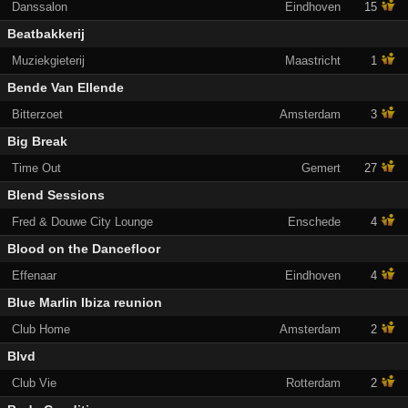
Danssalon
Eindhoven
15
Beatbakkerij
Muziekgieterij
Maastricht
1
Bende Van Ellende
Bitterzoet
Amsterdam
3
Big Break
Time Out
Gemert
27
Blend Sessions
Fred & Douwe City Lounge
Enschede
4
Blood on the Dancefloor
Effenaar
Eindhoven
4
Blue Marlin Ibiza reunion
Club Home
Amsterdam
2
Blvd
Club Vie
Rotterdam
2