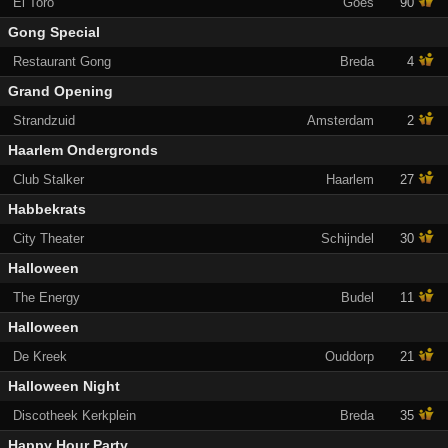
El Toro
Goes
90
Gong Special
Restaurant Gong
Breda
4
Grand Opening
Strandzuid
Amsterdam
2
Haarlem Ondergronds
Club Stalker
Haarlem
27
Habbekrats
City Theater
Schijndel
30
Halloween
The Energy
Budel
11
Halloween
De Kreek
Ouddorp
21
Halloween Night
Discotheek Kerkplein
Breda
35
Happy Hour Party