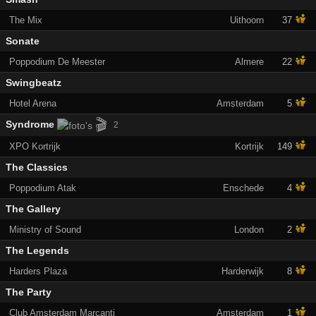
The Mix
Uithoorn
37
Sonate
Poppodium De Meester
Almere
22
Swingbeatz
Hotel Arena
Amsterdam
5
🎬
Syndrome
2
XPO Kortrijk
Kortrijk
149
The Classics
Poppodium Atak
Enschede
4
The Gallery
Ministry of Sound
London
2
The Legends
Harders Plaza
Harderwijk
8
The Party
Club Amsterdam Marcanti
Amsterdam
1