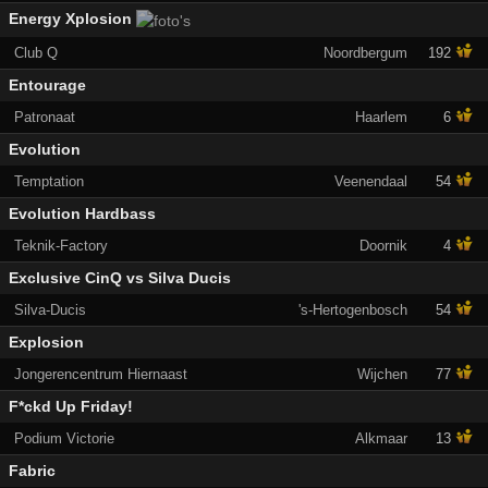
Energy Xplosion
Club Q
Noordbergum
192
Entourage
Patronaat
Haarlem
6
Evolution
Temptation
Veenendaal
54
Evolution Hardbass
Teknik-Factory
Doornik
4
Exclusive CinQ vs Silva Ducis
Silva-Ducis
's-Hertogenbosch
54
Explosion
Jongerencentrum Hiernaast
Wijchen
77
F*ckd Up Friday!
Podium Victorie
Alkmaar
13
Fabric