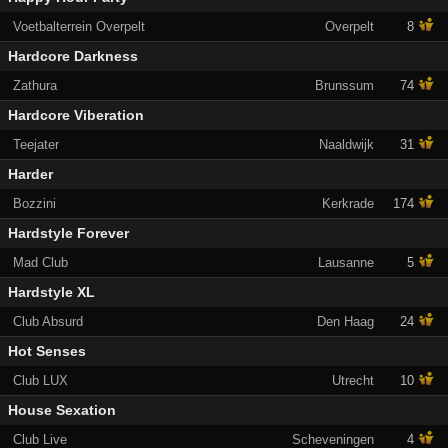
Voetbalterrein Overpelt
Overpelt
8
Hardcore Darkness
Zathura
Brunssum
74
Hardcore Viberation
Teejater
Naaldwijk
31
Harder
Bozzini
Kerkrade
174
Hardstyle Forever
Mad Club
Lausanne
5
Hardstyle XL
Club Absurd
Den Haag
24
Hot Senses
Club LUX
Utrecht
10
House Sexation
Club Live
Scheveningen
4