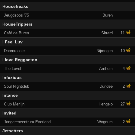
Housefreaks
Jeugdsoos '75
Buren
HouseTrippers
Café de Buren
Sittard
11
I Feel Luv
Doornroosje
Nijmegen
10
I love Reggaeton
The Level
Arnhem
4
Infexious
Soul Nightclub
Dundee
2
Intance
Club Merlijn
Hengelo
27
Invited
Jongerencentrum Everland
Wognum
2
Jetsetters