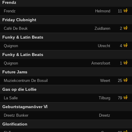
Frendz
Frendz
Helmond
11
Friday Clubnight
Café De Beuk
Zuidlaren
2
Funky & Latin Beats
Quignon
Utrecht
4
Funky & Latin Beats
Quignon
Amersfoort
1
Future Jams
Muziekcentrum De Bosuil
Weert
25
Gas op die Lollie
La Salle
Tilburg
79
Geburtstagmanöver Ⅵ
Dreetz Bunker
Dreetz
Glorification