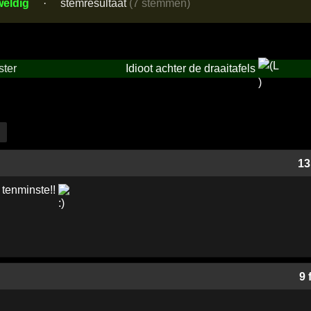
eldig
·
stemresultaat
(7 stemmen)
ster
Idioot achter de draaitafels
13
 tenminste!!
9 