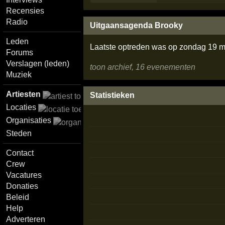
Recensies
Radio
Uitgaansagenda Brooky
Leden
Laatste optreden was op zondag 19 
Forums
Verslagen (leden)
toon archief, 16 evenementen
Muziek
Artiesten
Statistieken
Locaties
Organisaties
Steden
Contact
Crew
Vacatures
Donaties
Beleid
Help
Adverteren