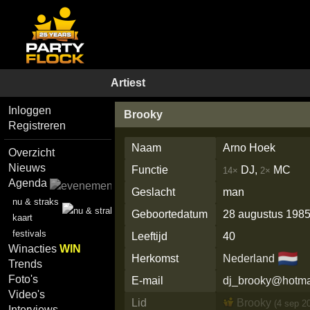
Artiest
Inloggen
Brooky
Registreren
Naam
Arno Hoek
Overzicht
Nieuws
Functie
DJ,
MC
14×
2×
Agenda
Geslacht
man
nu & straks
Geboortedatum
28 augustus 198
kaart
festivals
Leeftijd
40
Winacties
WIN
🇳🇱
Herkomst
Nederland
Trends
Foto's
E-mail
dj_brooky@hotma
Video's
Lid
Brooky
(4 sep 2
Interviews