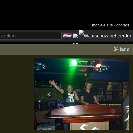
mobiele site
·
contact
🇳🇱
­
34 fans