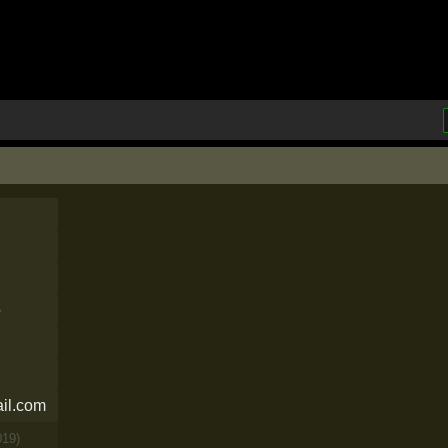
5
il.com
019)