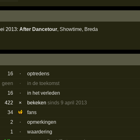
mei 2013:
After Dancetour
,
Showtime
,
Breda
16
·
optredens
geen
·
in de toekomst
16
·
in het verleden
422
×
bekeken
sinds 9 april 2013
34
fans
2
·
opmerkingen
1
·
waardering