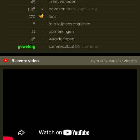
85
·
in het verleden
938
×
bekeken
sinds 7 april 2013
570
fans
6
·
foto's tijdens optreden
21
·
opmerkingen
36
·
waarderingen
geweldig
·
stemresultaat
(28 stemmen)
Recente video
overzicht van alle video's