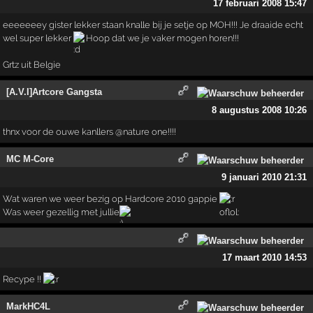
17 februari 2008 15:47
eeeeeeey gister lekker staan knalle bij je setje op MOH!!! Je draaide echt
wel super lekker
Hoop dat we je vaker mogen horen!!!
Grtz uit Belgie
[A.V.I]Artcore Gangsta
8 augustus 2008 10:26
thnx voor de ouwe kanllers @nature one!!!!
MC M-Core
9 januari 2010 21:31
Wat waren we weer bezig op Hardcore 2010 gappie
Was weer gezellig met jullie
17 maart 2010 14:53
Recype !!
MarkHC4L