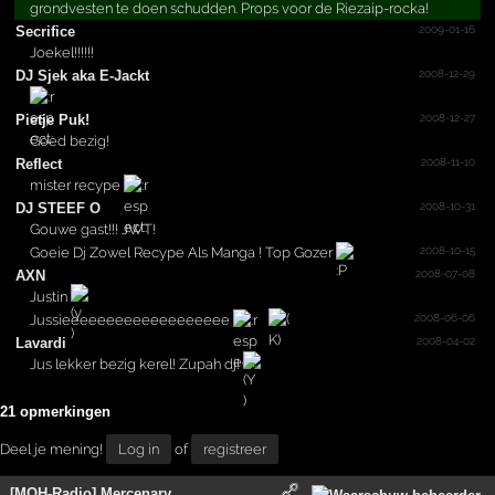
grondvesten te doen schudden. Props voor de Riezaip-rocka!
2009-01-16
Secrifice
Joekel!!!!!!
2008-12-29
DJ Sjek aka E-Jackt
2008-12-27
Pietje Puk!
Goed bezig!
2008-11-10
Reflect
mister recype
2008-10-31
DJ STEEF O
Gouwe gast!!! JWT!
2008-10-15
Goeie Dj Zowel Recype Als Manga ! Top Gozer
2008-07-08
AXN
Justin
2008-06-06
Jussieeeeeeeeeeeeeeeeeee
2008-04-02
Lavardi
Jus lekker bezig kerel! Zupah dj!
21 opmerkingen
Deel je mening!
Log in
of
registreer
[MOH-Radio] Mercenary