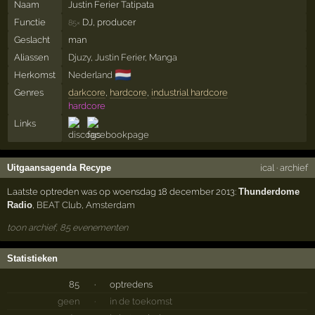
Naam
Justin Ferier Tatipata
Functie
DJ, producer
85×
Geslacht
man
Aliassen
Djuzy
,
Justin Ferier
,
Manga
🇳🇱
Herkomst
Nederland
Genres
darkcore
,
hardcore
,
industrial hardcore
hardcore
Links
Uitgaansagenda Recype
ical
·
archief
Laatste optreden was op woensdag 18 december 2013:
Thunderdome
Radio
,
BEAT Club
,
Amsterdam
toon archief, 85 evenementen
Statistieken
85
·
optredens
geen
·
in de toekomst