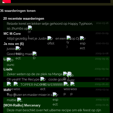
36 waarderingen tonen
20 recentste waarderingen
2012-03-16
Relaxte kerel en lekker setje gehoord op Happy Typhoon,
so...thumbs up
2010-01-09
MC M-Core
Altijd gezellig met je Justin
en een
top Dj
2010-01-03
Ja nou en (6)
jussss
2009-11-08
Goed bezig maat
2009-09-25
Lilo*
2009-09-04
Linde
Zeker weten op de 2e plek na Manga
2009-06-30
Oh yeah!! The Recype
coole gozer
2009-06-20
TOPPER INDO POWERRRRR
2009-03-14
Melv
Top gozer en master mixer in 1
2009-03-11
mattie
2009-01-25
[MOH-Radio] Mercenary
Deze man beschikt over het ultieme recipe om elk feest op zijn