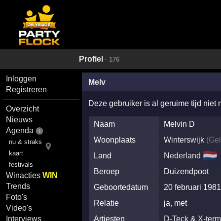
Profiel
· 176
Inloggen
Melv
Registreren
Deze gebruiker is al geruime tijd niet
Overzicht
Nieuws
Naam
Melvin D
Agenda
Woonplaats
Winterswijk
(
Gel
nu & straks
🇳🇱
kaart
Land
Nederland
festivals
Beroep
Duizendpoot
Winacties
WIN
Trends
Geboortedatum
20 februari 198
Foto's
Relatie
ja, met
Video's
Artiesten
D-Teck
&
X-term
Interviews