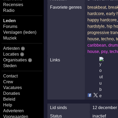
Recensies
Favoriete genres
breakbeat
,
brea
Radio
hardcore
,
early 
happy hardcore
Leden
hardstyle
,
hip h
Forums
Verslagen (leden)
progressive tra
Muziek
house
,
techno
,
caribbean, drum 
Artiesten
house, psy, tech
Locaties
Organisaties
Links
Steden
Contact
Crew
Vacatures
Donaties
Beleid
Help
Lid sinds
12 december 
Adverteren
Status
inactief
Voorwaarden