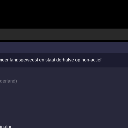
 meer langsgeweest en staat derhalve op non-actief.
derland
)
1
inator