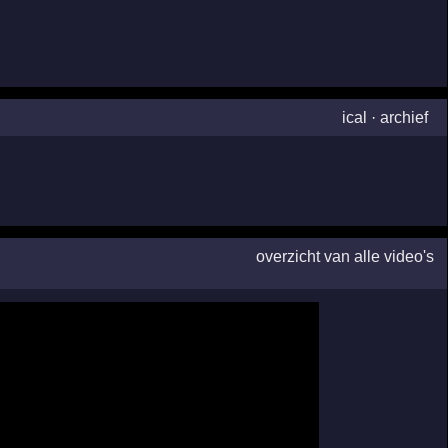
ical
·
archief
overzicht van alle video's