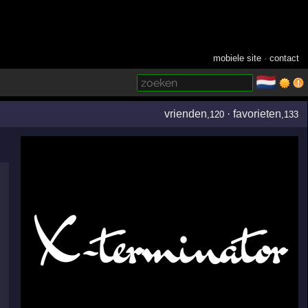
mobiele site
·
contact
🇳🇱
­
vrienden
·
favorieten
,120
,133