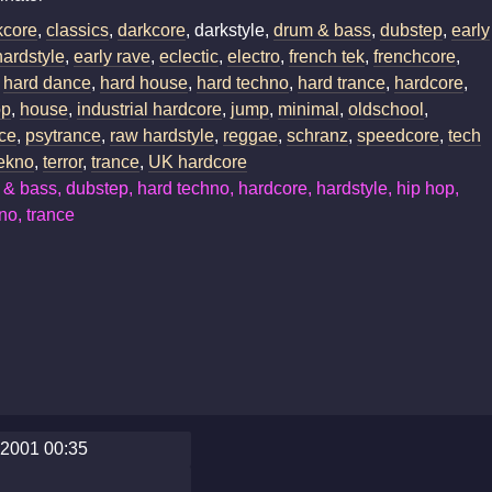
kcore
,
classics
,
darkcore
, darkstyle,
drum & bass
,
dubstep
,
early
hardstyle
,
early rave
,
eclectic
,
electro
,
french tek
,
frenchcore
,
,
hard dance
,
hard house
,
hard techno
,
hard trance
,
hardcore
,
op
,
house
,
industrial hardcore
,
jump
,
minimal
,
oldschool
,
nce
,
psytrance
,
raw hardstyle
,
reggae
,
schranz
,
speedcore
,
tech
tekno
,
terror
,
trance
,
UK hardcore
& bass, dubstep, hard techno, hardcore, hardstyle, hip hop,
no, trance
2001 00:35