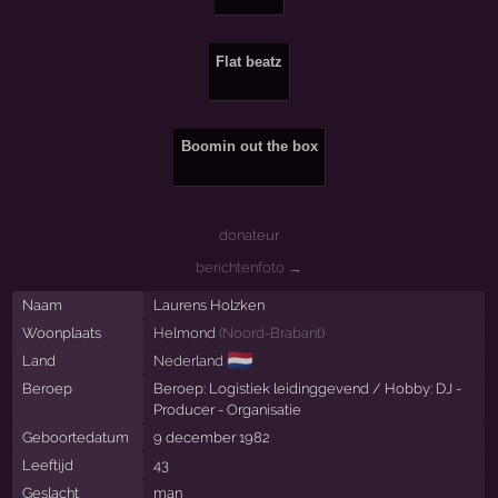
Flat beatz
Boomin out the box
donateur
berichtenfoto →
Naam
Laurens Holzken
Woonplaats
Helmond
(
Noord-Brabant
)
🇳🇱
Land
Nederland
Beroep
Beroep: Logistiek leidinggevend / Hobby: DJ -
Producer - Organisatie
Geboortedatum
9 december 1982
Leeftijd
43
Geslacht
man