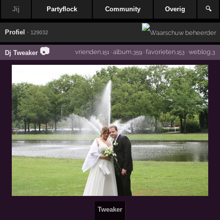
Jij
Partyflock
Community
Overig
🔍
Profiel
· 129032
📷
vrienden
·
album
·
favorieten
·
weblog
Dj Tweaker
,151
,359
,153
,3
Tweaker