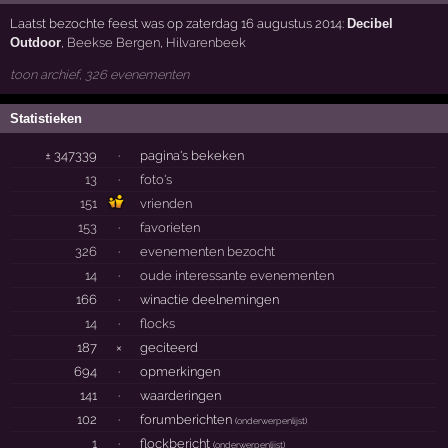
Laatst bezochte feest was op zaterdag 16 augustus 2014:
Decibel
Outdoor
,
Beekse Bergen
,
Hilvarenbeek
toon archief, 326 evenementen
Statistieken
± 347339
·
pagina's bekeken
13
·
foto's
151
vrienden
153
·
favorieten
326
·
evenementen bezocht
14
·
oude interessante evenementen
166
·
winactie deelnemingen
14
·
flocks
187
×
geciteerd
694
·
opmerkingen
141
·
waarderingen
102
·
forumberichten
(
onderwerpenlijst
)
1
·
flockbericht
(
onderwerpenlijst
)