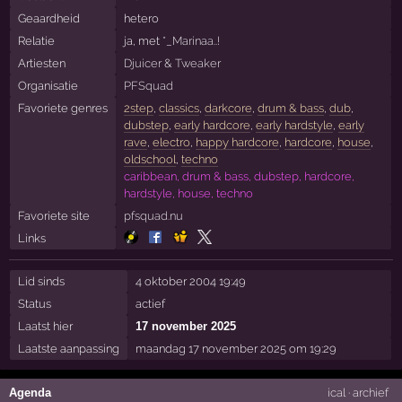
Geaardheid
hetero
Relatie
ja, met
*_Marinaa..!
Artiesten
Djuicer
&
Tweaker
Organisatie
PFSquad
Favoriete genres
2step
,
classics
,
darkcore
,
drum & bass
,
dub
,
dubstep
,
early hardcore
,
early hardstyle
,
early
rave
,
electro
,
happy hardcore
,
hardcore
,
house
,
oldschool
,
techno
caribbean, drum & bass, dubstep, hardcore,
hardstyle, house, techno
Favoriete site
pfsquad.nu
Links
Lid sinds
4 oktober 2004 19:49
Status
actief
Laatst hier
17 november 2025
Laatste aanpassing
maandag 17 november 2025 om 19:29
Agenda
ical
·
archief