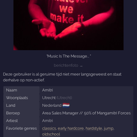
"Music Is The Message... "
berichtenfoto →
Deze gebruiker is al geruime tijd niet meer langsgeweest en staat
derhalve op non-actief.
Naam
Amitri
Woonplaats
Utrecht
(
Utrecht
)
🇳🇱
Land
Nederland
Beroep
Area Sales Manager // 50% of Mangamitri Forces
Artiest
Amitri
Favoriete genres
classics
,
early hardcore
,
hardstyle
,
jump
,
oldschool