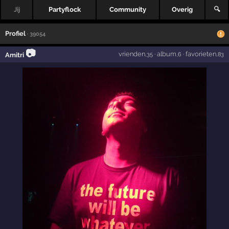
Jij
Partyflock
Community
Overig
🔍
Profiel
· 39054
📷
vrienden
·
album
·
favorieten
Amitri
,35
,6
,83