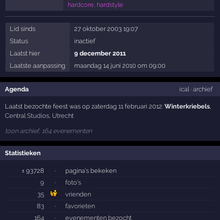
hardcore, hardstyle
Lid sinds
27 oktober 2003 19:07
Status
inactief
Laatst hier
9 december 2011
Laatste aanpassing
maandag 14 juni 2010 om 09:00
Agenda
ical
·
archief
Laatst bezochte feest was op zaterdag 11 februari 2012:
Winterkriebels
,
Central Studios
,
Utrecht
toon archief, 164 evenementen
Statistieken
± 93728
·
pagina's bekeken
9
·
foto's
35
vrienden
83
·
favorieten
164
·
evenementen bezocht