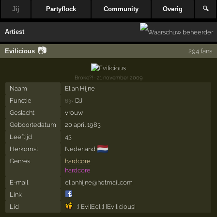
Jij
Partyflock
Community
Overig
🔍
Artiest
📷
Evilicious
294 fans
Broke?!
· 21 november 2009
Naam
Elian Hijne
Functie
DJ
63×
Geslacht
vrouw
Geboortedatum
20 april 1983
Leeftijd
43
🇳🇱
Herkomst
Nederland
Genres
hardcore
hardcore
E-mail
elianhijne@hotmail.com
Link
Lid
:[ EvilEel :[ [Evilicious]