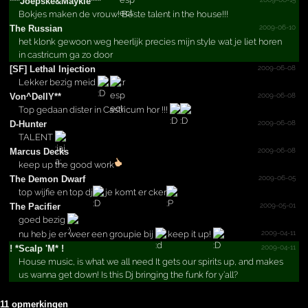
***­Joepske&­Maykie***­
Bokjes maken de vrouw! Beste talent in the house!!!
2009-06-10
The Russian
het klonk gewoon weg heerlijk precies mijn style wat je liet horen
in castricum ga zo door
2009-06-08
[SF] Lethal Injection
Lekker bezig meid
2009-06-08
Von^DellY**
Top gedaan dister in Castricum hor !!!
2009-06-08
D-Hunter
TALENT
2009-06-08
Marcus Decks
keep up the good work
2009-06-05
The Demon Dwarf
top wijfie en top dj
je komt er cker
2009-05-01
The Pacifier
goed bezig
2009-04-11
nu heb je er weer een groupie bij
keep it up!
2009-04-11
!­ *­Scalp 'M*­ !­
House music, is what we all need It gets our spirits up, and makes
us wanna get down! Is this Dj bringing the funk for y’all?
11 opmerkingen