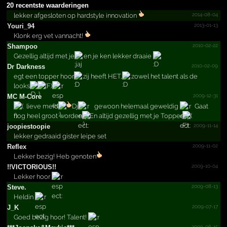
20 recentste waarderingen
2014-08-04
lekker afgesloten op hardstyle innovation
2013-01-13
Youri_94
Klonk erg vet vannacht!
2010-02-22
Shampoo
Gezellig altijd met je
en je ken lekker draaie
2010-02-09
Dr Darkness
egt een topper hoor
zij heeft HET,
zowel het talent als de
looks
(F)
2009-12-31
MC M-Core
lieve meid
Dj
gewoon helemaal geweldig
Gaat
nog heel groot worden
En altijd gezellig met je Topper
2009-11-14
joopie­stoopi­e
lekker gedraaid gister leipe set
2009-11-02
Reflex
Lekker bezig! Heb genoten
2009-10-04
!!­VICTOR­IOUS!!­
Lekker hoor
2009-08-13
Steve.
Heldin
2009-07-17
J_K
Goed bezig hoor! Talent!
2009-06-15