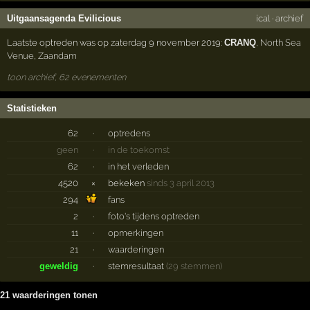
Uitgaansagenda Evilicious
ical
·
archief
Laatste optreden was op zaterdag 9 november 2019:
CRANQ
,
North Sea
Venue
,
Zaandam
toon archief, 62 evenementen
Statistieken
62
·
optredens
geen
·
in de toekomst
62
·
in het verleden
4520
×
bekeken
sinds 3 april 2013
294
fans
2
·
foto's tijdens optreden
11
·
opmerkingen
21
·
waarderingen
geweldig
·
stemresultaat
(29 stemmen)
21 waarderingen tonen