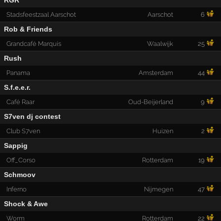
RGR
Stadsfeestzaal Aarschot
Aarschot
6
Rob & Friends
Grandcafé Marquis
Waalwijk
25
Rush
Panama
Amsterdam
44
S.f.e.e.r.
Café Raar
Oud-Beijerland
9
S7ven dj contest
Club S7ven
Huizen
2
Sappig
Off_Corso
Rotterdam
19
Schmoov
Inferno
Nijmegen
47
Shock & Awe
Worm
Rotterdam
22