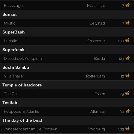
Backstage
Maastricht
7
Sunset
Mystic
Lelystad
7
SuperBash
Lunàtic
Enschede
100
Superfreak
Discotheek Kerkplein
Breda
123
Sushi Samba
Villa Thalia
Rotterdam
12
Temple of hardcore
The Cut
Essen
29
Testlab
Poppodium Atlantis
Alkmaar
39
The day of the beat
Jongerencentrum De Fonteyn
Voorburg
103