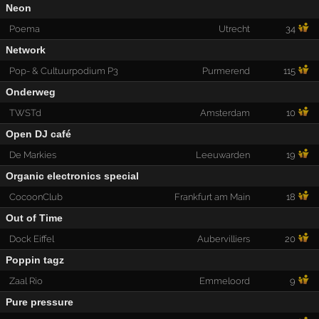
Neon
Poema
Utrecht
34
Network
Pop- & Cultuurpodium P3
Purmerend
115
Onderweg
TWSTd
Amsterdam
10
Open DJ café
De Markies
Leeuwarden
19
Organic electronics special
CocoonClub
Frankfurt am Main
18
Out of Time
Dock Eiffel
Aubervilliers
20
Poppin tagz
Zaal Rio
Emmeloord
9
Pure pressure