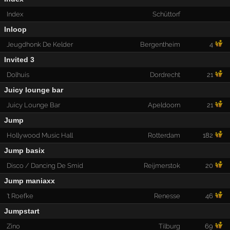
Index
Schüttorf
Inloop
Jeugdhonk De Kelder
Bergentheim
4
Invited 3
Dolhuis
Dordrecht
21
Juicy lounge bar
Juicy Lounge Bar
Apeldoorn
21
Jump
Hollywood Music Hall
Rotterdam
182
Jump basix
Disco / Dancing De Smid
Reijmerstok
20
Jump maniaxx
't Roefke
Renesse
46
Jumpstart
Zino
Tilburg
69