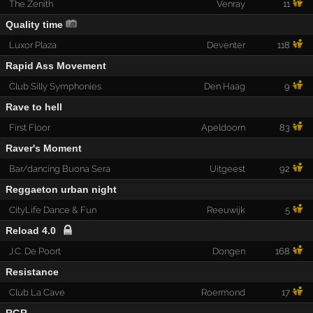
The Zenith
Venray
11
Quality time
Luxor Plaza
Deventer
118
Rapid Ass Movement
Club Silly Symphonies
Den Haag
9
Rave to hell
First Floor
Apeldoorn
83
Raver's Moment
Bar/dancing Buona Sera
Uitgeest
92
Reggaeton urban night
CityLife Dance & Fun
Reeuwijk
5
Reload 4.0
J.C. De Poort
Dongen
168
Resistance
Club La Cave
Roermond
17