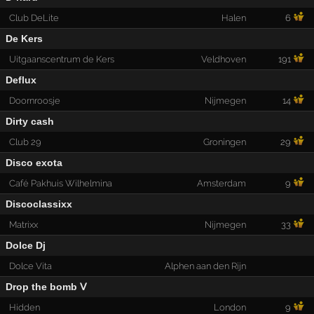
Club DeLite
Halen
6
De Kers
Uitgaanscentrum de Kers
Veldhoven
191
Deflux
Doornroosje
Nijmegen
14
Dirty cash
Club 29
Groningen
29
Disco exota
Café Pakhuis Wilhelmina
Amsterdam
9
Discoclassixx
Matrixx
Nijmegen
33
Dolce Dj
Dolce Vita
Alphen aan den Rijn
Drop the bomb Ⅴ
Hidden
London
9