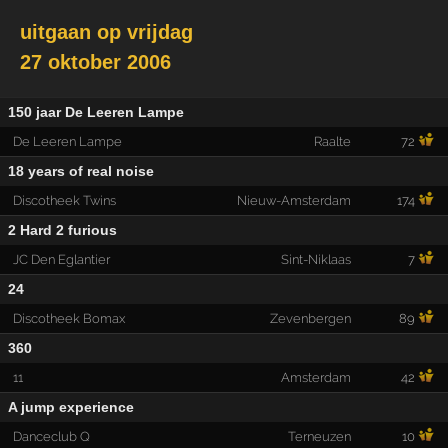
uitgaan op
vrijdag
27 oktober 2006
150 jaar De Leeren Lampe
De Leeren Lampe
Raalte
72
18 years of real noise
Discotheek Twins
Nieuw-Amsterdam
174
2 Hard 2 furious
JC Den Eglantier
Sint-Niklaas
7
24
Discotheek Bomax
Zevenbergen
89
360
11
Amsterdam
42
A jump experience
Danceclub Q
Terneuzen
10