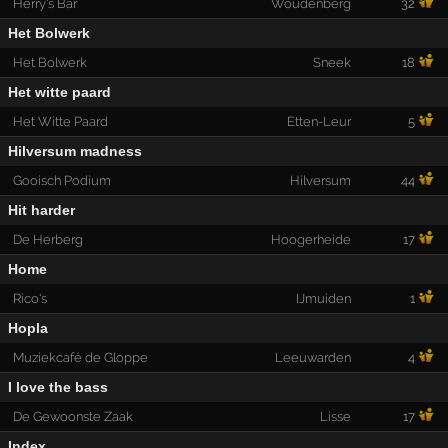
Herry's Bar
Woudenberg
32
Het Bolwerk
Het Bolwerk
Sneek
18
Het witte paard
Het Witte Paard
Etten-Leur
5
Hilversum madness
Gooisch Podium
Hilversum
44
Hit harder
De Herberg
Hoogerheide
17
Home
Rico's
IJmuiden
1
Hopla
Muziekcafé de Gloppe
Leeuwarden
4
I love the bass
De Gewoonste Zaak
Lisse
17
Index