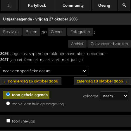
Jij
Partyflock
Community
Overig
🔍
Uitgaansagenda · vrijdag 27 oktober 2006
Festivals
Buiten
Genres
Fotografen
,
,790
3
Archief
Geavanceerd zoeken
2026
:
augustus
·
september
·
oktober
·
november
·
december
2027
:
januari
·
februari
·
maart
·
april
·
mei
·
juni
·
juli
← donderdag 26 oktober 2006
zaterdag 28 oktober 2006 →
toon gehele agenda
volgorde:
toon alleen huidige omgeving
toon line-ups