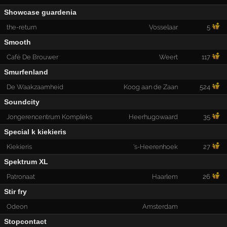
Showcase guardenia
the-return
Vosselaar
5
Smooth
Café De Brouwer
Weert
117
Smurfenland
De Waakzaamheid
Koog aan de Zaan
524
Soundcity
Jongerencentrum Kompleks
Heerhugowaard
35
Special k kiekieris
Kiekieris
's-Heerenhoek
27
Spektrum XL
Patronaat
Haarlem
26
Stir fry
Odeon
Amsterdam
Stopcontact