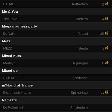
B.U.M.B.
Rotterdam
3
Me & You
The Level
Arnhem
4
Mega madnezz party
De Valk
Reusel
96
Mezz
MEZZ
Breda
3
Mixed nuts
Merleyn
Nijmegen
2
Mixed up
Club M
Zandvoort
mY-land of Trance
Discotheek Y-Land
Spijkenisse
21
Namasté
De Rokerij #2
Amsterdam