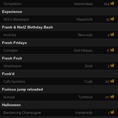
Temptation
Veenendaal
104
Experience
W.S.V. Randwijck
Maastricht
15
Frank & NielZ Birthday Bash
Amicitia
Reeuwijk
4
Fresh Fridays
Complex
Sint-Niklaas
6
Fresh Fruit
Streetwave
Zeist
3
Funk'd
Café Spinners
Cuijk
20
Furious jump reloaded
Kursaal
Turnhout
20
Halloween
Bardancing Champagne
Harderwijk
1