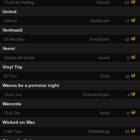
Tivoli de Helling
Utrecht
20
United
Odeon
Veldhoven
27
Verdraaid
De Rechter
Eindhoven
42
Verrot
Grandcafé Santé
Hoorn
11
Vinyl Trip
El Toro
Goes
45
Wanna be a pornstar night
Club Live
Scheveningen
4
Wanorde
Club Zes
Venlo
11
Wicked on Wax
Café Flaix
Middelburg
85