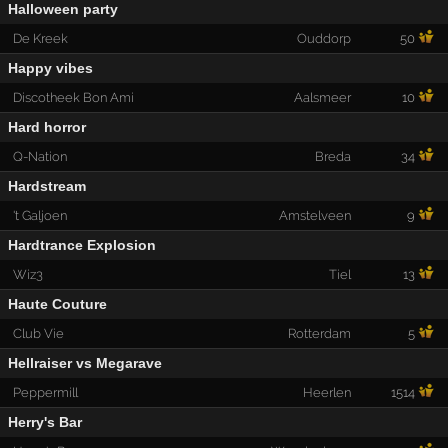
Halloween party
De Kreek
Ouddorp
50
Happy vibes
Discotheek Bon Ami
Aalsmeer
10
Hard horror
Q-Nation
Breda
34
Hardstream
't Galjoen
Amstelveen
9
Hardtrance Explosion
Wiz3
Tiel
13
Haute Couture
Club Vie
Rotterdam
5
Hellraiser vs Megarave
Peppermill
Heerlen
1514
Herry's Bar