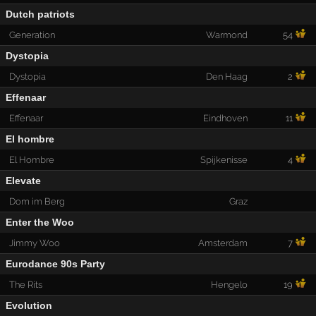
Dutch patriots
Generation
Warmond
54
Dystopia
Dystopia
Den Haag
2
Effenaar
Effenaar
Eindhoven
11
El hombre
El Hombre
Spijkenisse
4
Elevate
Dom im Berg
Graz
Enter the Woo
Jimmy Woo
Amsterdam
7
Eurodance 90s Party
The Rits
Hengelo
19
Evolution