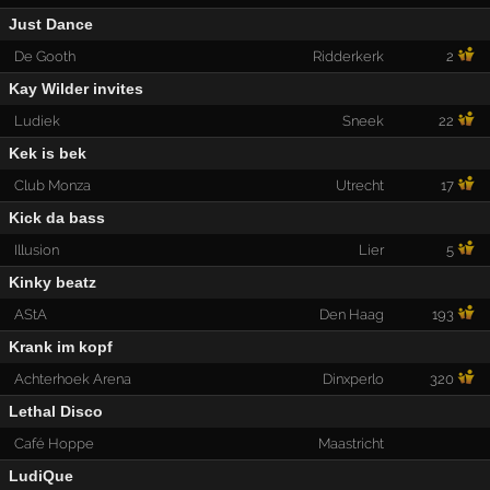
Just Dance
De Gooth
Ridderkerk
2
Kay Wilder invites
Ludiek
Sneek
22
Kek is bek
Club Monza
Utrecht
17
Kick da bass
Illusion
Lier
5
Kinky beatz
AStA
Den Haag
193
Krank im kopf
Achterhoek Arena
Dinxperlo
320
Lethal Disco
Café Hoppe
Maastricht
LudiQue