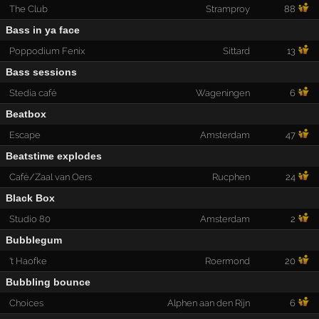
The Club
Stramproy
88
Bass in ya face
Poppodium Fenix
Sittard
13
Bass sessions
Stedia café
Wageningen
6
Beatbox
Escape
Amsterdam
47
Beatstime explodes
Café/Zaal van Oers
Rucphen
24
Black Box
Studio 80
Amsterdam
2
Bubblegum
't Haofke
Roermond
20
Bubbling bounce
Choices
Alphen aan den Rijn
6