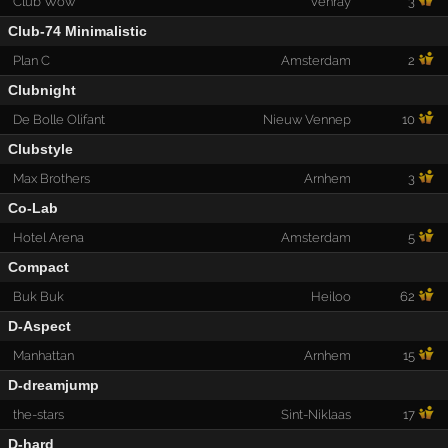
Club Wow
Venray
3
Club-74 Minimalistic
Plan C
Amsterdam
2
Clubnight
De Bolle Olifant
Nieuw Vennep
10
Clubstyle
Max Brothers
Arnhem
3
Co-Lab
Hotel Arena
Amsterdam
5
Compact
Buk Buk
Heiloo
62
D-Aspect
Manhattan
Arnhem
15
D-dreamjump
the-stars
Sint-Niklaas
17
D-hard