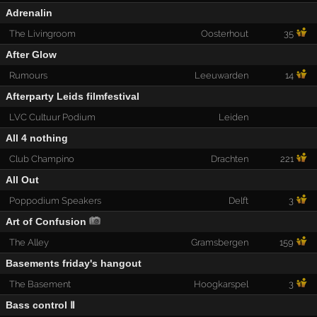
Adrenalin
The Livingroom
Oosterhout
35
After Glow
Rumours
Leeuwarden
14
Afterparty Leids filmfestival
LVC Cultuur Podium
Leiden
All 4 nothing
Club Champino
Drachten
221
All Out
Poppodium Speakers
Delft
3
Art of Confusion
The Alley
Gramsbergen
159
Basements friday's hangout
The Basement
Hoogkarspel
3
Bass control Ⅱ