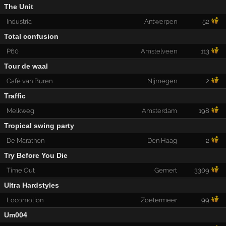
The Unit
Industria
Antwerpen
52
Total confusion
P60
Amstelveen
113
Tour de waal
Café van Buren
Nijmegen
2
Traffic
Melkweg
Amsterdam
198
Tropical swing party
De Marathon
Den Haag
2
Try Before You Die
Time Out
Gemert
3309
Ultra Hardstyles
Locomotion
Zoetermeer
99
Um004