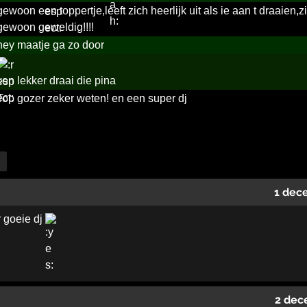
gewoon een toppertje,leeft zich heerlijk uit als ie aan t draaien,z
gewoon geweldig!!!!
hey maatje ga zo door
ken lekker draai die pina
Top gozer zeker weten! en een super dj
1 dec
 goeie dj
2 dec