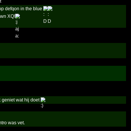
t
op defqon in the blue
 own XQ!
 geniet wat hij doet
tro was vet.