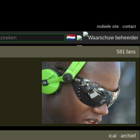
mobiele site
·
contact
🇳🇱
­
581 fans
ical
·
archief