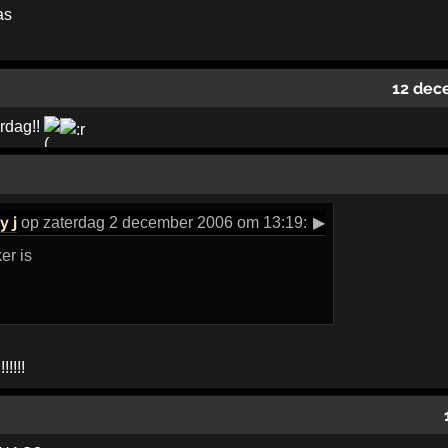
as
12 dec
rdag!!
y j
op zaterdag 2 december 2006 om 13:19:
▶
er is
!!!!!!