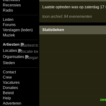
Recensies
Laatste optreden was op zaterdag 17
Radio
toon archief, 84 evenementen
Leden
Forums
Statistieken
Verslagen (leden)
Muziek
Artiesten
Locaties
Organisaties
Steden
Contact
Crew
Vacatures
Donaties
Beleid
Help
ze
Adverteren