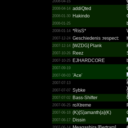
2008-04-15
addiQted
2008-04-14
Hakindo
2008-01-30
2008-01-25
*RisS*
2008-01-14
Geschi­edenis :respect:
2007-12-24
[WZDG] Plank
2007-12-14
Reez
2007-10-26
EJHARDCORE
2007-10-25
2007-09-19
'Ace'
2007-08-03
2007-07-13
Sybke
2007-07-07
Bass-Shifter
2007-07-02
roXtreme
2007-06-25
(K){S}­amanth­{a}(K)
2007-06-18
Dissin
2007-06-17
Meagashira [Bertram]
2007-06-14