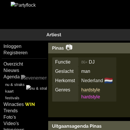
Artiest
📷
Inloggen
Pinas
Registreren
Functie
DJ
86×
Overzicht
Nieuws
Geslacht
man
Agenda
🇳🇱
Herkomst
Nederland
nu & straks
Genres
hardstyle
kaart
hardstyle
festivals
WIN
Winacties
Trends
Foto's
Video's
Uitgaansagenda Pinas
Interviews