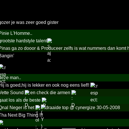
gozer je was zeer goed gister
Pinie L'Homme..
grootste hardstyle talent
Pinas ga zo dooor & Produceer zelfs is wat nummers dan komt 
Bangin'
deze man..
Hij is goed,hij is lekker en ook nog eens lief!!
Vette Sound
en check die armen
gaat los als de beste
Qnal Neger is het
draaide top @ cynergize 30-05-2008
Tha Next Big Thing !!!