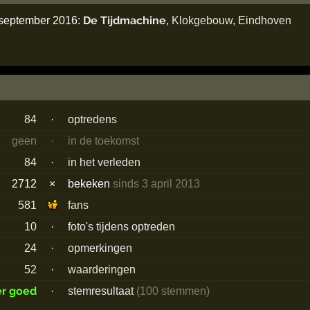
De Tijdmachine
 september 2016:
,
Klokgebouw
,
Eindhoven
84
·
optredens
geen
·
in de toekomst
84
·
in het verleden
2712
×
bekeken
sinds 3 april 2013
581
fans
10
·
foto's tijdens optreden
24
·
opmerkingen
52
·
waarderingen
er goed
·
stemresultaat
(100 stemmen)