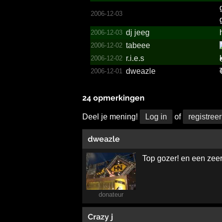
2006-12-03
dj jeeg
2006-12-03
tabeee
2006-12-02
r.i.e.s
2006-12-02
dweazle
2006-12-01
24 opmerkingen
Deel je mening!
Log in
of
registreer
dweazle
Top gozer! en een zeer
donateur
Crazy j