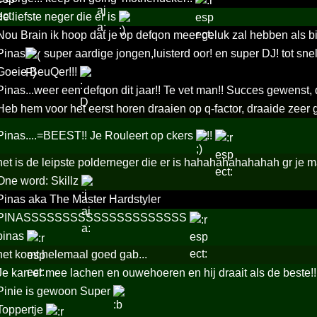
de liefste neger die er is
Nou Brain ik hoop dat je op defqon meer geluk zal hebben als bi
Pinas
super aardige jongen,luisterd oor! en super DJ! tot snel 
Goeie BeuQer!!!
Pinas...weer een defqon dit jaar!! Te vet man!! Succes gewenst, 
Heb hem voor het eerst horen draaien op q-factor, draaide zeer 
Pinas....=BEEST!! Je Rouleert op ckers
!!
het is de leipste polderneger die er is hahahahahahahah gr je m
One word: Skillz
Pinas aka The Master Hardstyler
PINASSSSSSSSSSSSSSSSSSSSS
pinas
het komt helemaal goed gab...
Je kan er mee lachen en ouwehoeren en hij draait als de beste!!
Pinie is gewoon Super
Toppertje