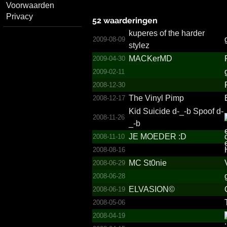
Voorwaarden
Privacy
52 waarderingen
kuperes of the harder
2009-08-09
stylez
MACKerMD
2009-04-30
2009-02-11
2008-12-30
The Vinyl Pimp
2008-12-17
Kid Suicide d-_­-b Spoof d-
2008-11-26
_­-b
JE MOEDER :D
2008-11-10
2008-08-16
MC St0nie
2008-06-29
2008-06-28
ELVASION©
2008-06-19
2008-05-06
2008-04-19