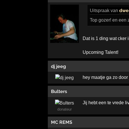
dwe
Uitspraak
van
Top gozer! en een 
Dat is 1 ding wat cker 
Upcoming Talent!
dj jeeg
hey maatje ga zo door 
Bulters
Jij hebt een te vrede 
donateur
MC REMS