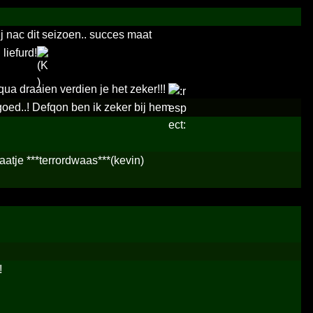
j nac dit seizoen.. succes maat
liefurd!
qua draaien verdien je het zeker!!!
goed..! Defqon ben ik zeker bij hem
aatje ***terrordwaas***(kevin)
!