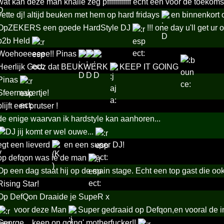
wat kan deze man knalle zeg pffffffffffff echt een voor de toekoms
vette dj! altijd beuken met hem op hard fridays
en binnenkort 
OpZEKERS een goede HardStyle DJ
!!! one day u'll get ur
b2b Held
Woehoeeeeee!! Pinas
Heerlijk Gooz dat BEUKWERK
KEEP IT GOING
Pinas
Sfeermakertje!
blijft een prutser !
de enige waarvan ik hardstyle kan aanhoren...
DJ jij komt er wel ouwe...
egt een lieverd
en een super DJ!
op defqon was ie de man
Op een dag staat hij op de main stage. Echt een top gast die ook
Rising Star!
Op DefQon Draaide je SupeR x
voor deze Man
Super gedraaid op Defqon,en vooral de in
George... keep on going' motherfucker!!