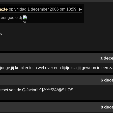
azle
op vrijdag 1 december 2006 om 18:59:
▶
zeer goeie dj
is
3 dec
jonge,jij komt er toch wel.over een tijdje sta jij gewoon in een
6 dec
liveset van de Q-factor!! ^$%^*$%*@$ LOS!
8 dec