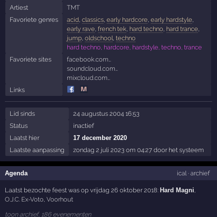
Artiest
TMT
Favoriete genres
acid
,
classics
,
early hardcore
,
early hardstyle
,
early rave
,
french tek
,
hard techno
,
hard trance
,
jump
,
oldschool
,
techno
hard techno, hardcore, hardstyle, techno, trance
Favoriete sites
facebook.com…
soundcloud.com…
mixcloud.com…
Links
Lid sinds
24 augustus 2004 16:53
Status
inactief
Laatst hier
17 december 2020
Laatste aanpassing
zondag 2 juli 2023 om 04:27 door het systeem
Agenda
ical
·
archief
Laatst bezochte feest was op vrijdag 26 oktober 2018:
Hard Magni
,
O.J.C. Ex-Voto
,
Voorhout
toon archief, 186 evenementen