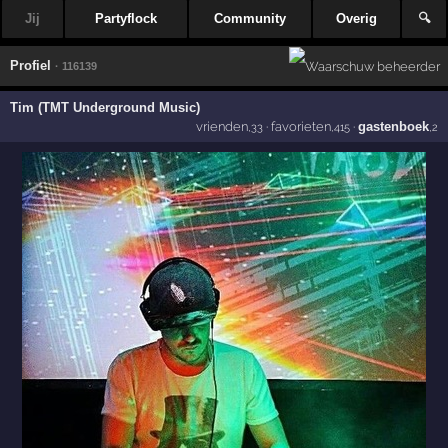
Jij
Partyflock
Community
Overig
🔍
Profiel
· 116139
Tim (TMT Underground Music)
vrienden
·
favorieten
·
gastenboek
,33
,415
,2