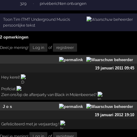
329
·
privéberichten ontvangen
Toon Tim (TMT Underground Music)s
persoonlijke tekst
2 opmerkingen
Deel je mening!
Log in
of
registreer
19 januari 2011 09:45
Hey kerel!
Proficiat
Zien ons op de afterparty van Black in Molenbeersel?
J o s
19 januari 2012 19:10
Gefeliciteerd met je verjaardag !
Deel je mening!
Log in
of
registreer