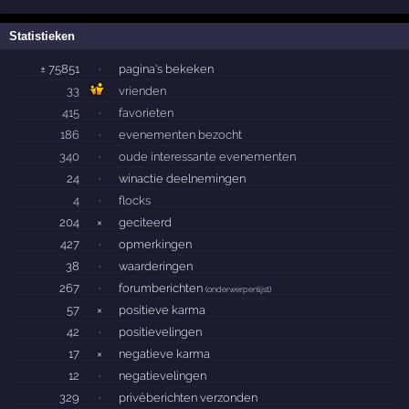
Statistieken
± 75851
·
pagina's bekeken
33
vrienden
415
·
favorieten
186
·
evenementen bezocht
340
·
oude interessante evenementen
24
·
winactie deelnemingen
4
·
flocks
204
×
geciteerd
427
·
opmerkingen
38
·
waarderingen
267
·
forumberichten
(
onderwerpenlijst
)
57
×
positieve karma
42
·
positievelingen
17
×
negatieve karma
12
·
negatievelingen
329
·
privéberichten verzonden