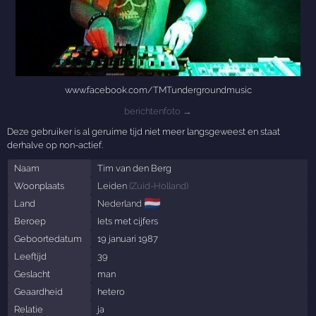
www.facebook.com/TMTundergroundmusic
berichtenfoto →
Deze gebruiker is al geruime tijd niet meer langsgeweest en staat
derhalve op non-actief.
Naam
Tim van den Berg
Woonplaats
Leiden
(
Zuid-Holland
)
🇳🇱
Land
Nederland
Beroep
Iets met cijfers
Geboortedatum
19 januari 1987
Leeftijd
39
Geslacht
man
Geaardheid
hetero
Relatie
ja