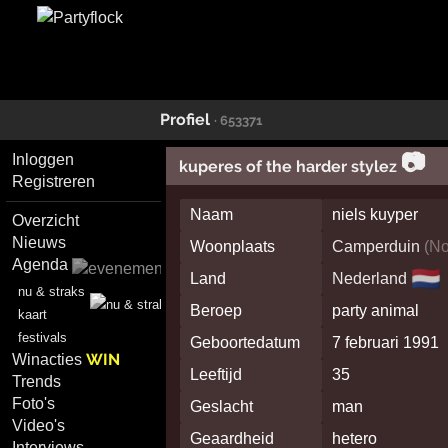
Profiel
· 653371
📷
Inloggen
kuperes of the harder stylez
Registreren
Naam
niels kuyper
Overzicht
Nieuws
Woonplaats
Camperduin
(
No
Agenda
🇳🇱
Land
Nederland
nu & straks
Beroep
party animal
kaart
festivals
Geboortedatum
7 februari 1991
WIN
Winacties
Leeftijd
35
Trends
Foto's
Geslacht
man
Video's
Geaardheid
hetero
Interviews