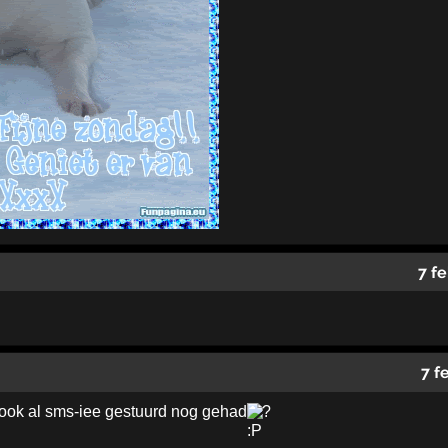
7 f
7 f
e ook al sms-iee gestuurd nog gehad
?