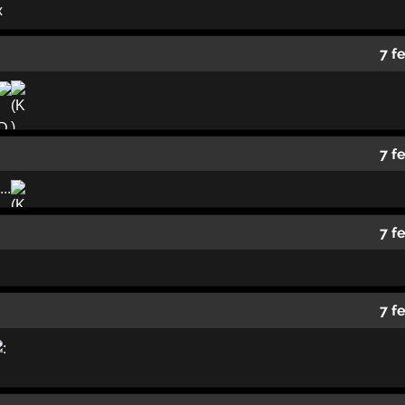
x
7 f
7 f
..
7 f
7 f