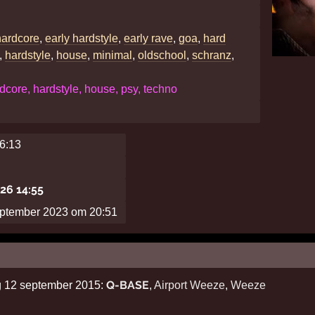
hardcore
,
early hardstyle
,
early rave
,
goa
,
hard
,
hardstyle
,
house
,
minimal
,
oldschool
,
schranz
,
dcore, hardstyle, house, psy, techno
16:13
026 14:55
eptember 2023 om 20:51
Q-BASE
ag 12 september 2015:
,
Airport Weeze
,
Weeze