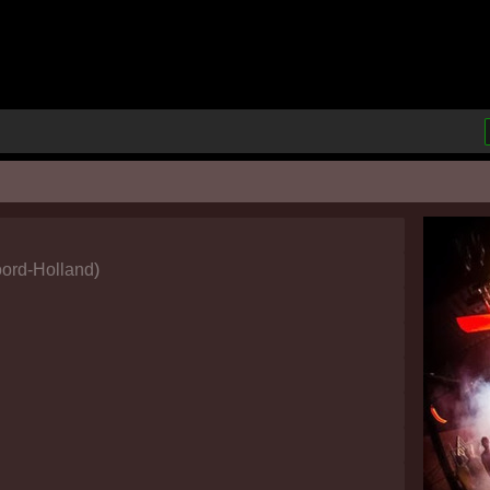
ord-Holland
)