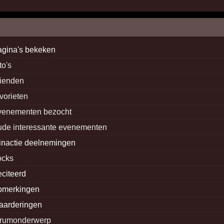
agina's bekeken
to's
rienden
avorieten
venementen bezocht
ude interessante evenementen
inactie deelnemingen
ocks
eciteerd
pmerkingen
aarderingen
orumonderwerp