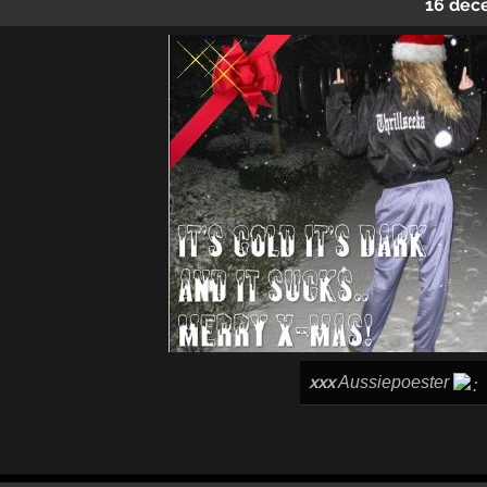
16 dec
xxx
Aussiepoester