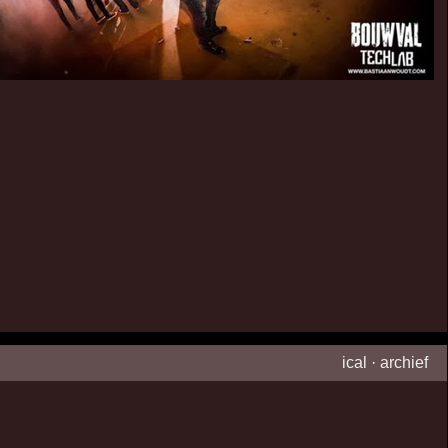
ical
·
archief