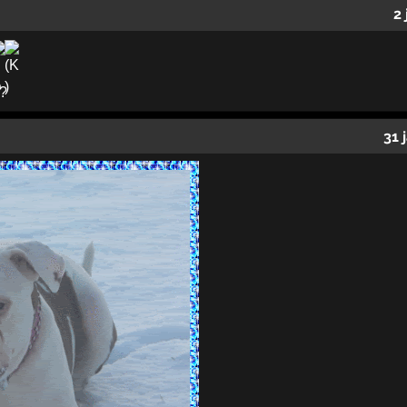
2
??
31 