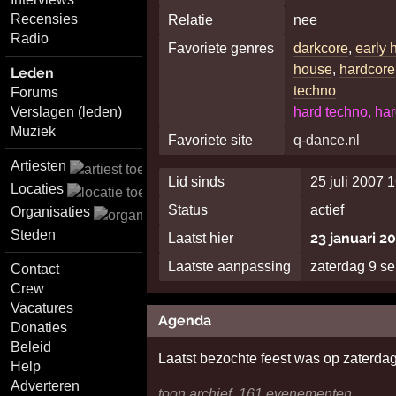
Recensies
Relatie
nee
Radio
Favoriete genres
darkcore
,
early 
house
,
hardcore
Leden
techno
Forums
Verslagen (leden)
hard techno, har
Muziek
Favoriete site
q-dance.nl
Artiesten
Lid sinds
25 juli 2007 
Locaties
Status
actief
Organisaties
Steden
23 januari 2
Laatst hier
Laatste aanpassing
zaterdag 9 s
Contact
Crew
Vacatures
Agenda
Donaties
Beleid
Laatst bezochte feest was op zaterd
Help
Adverteren
toon archief, 161 evenementen