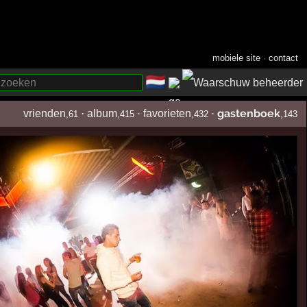
mobiele site
·
contact
🇳🇱
­
gastenboek
vrienden
·
album
·
favorieten
·
,61
,415
,432
,143