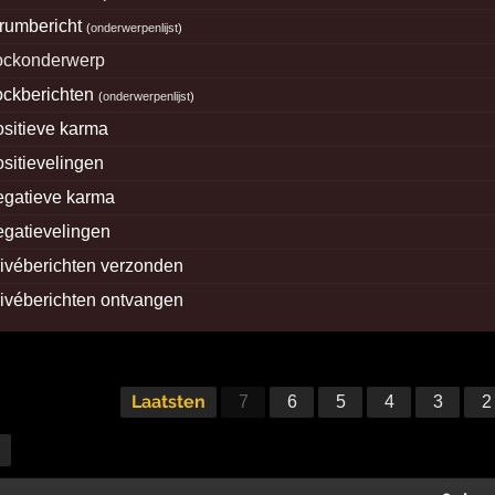
orumbericht
(
onderwerpenlijst
)
lockonderwerp
lockberichten
(
onderwerpenlijst
)
ositieve karma
ositievelingen
egatieve karma
egatievelingen
rivéberichten verzonden
rivéberichten ontvangen
Laatsten
7
6
5
4
3
2