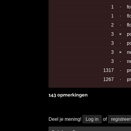
1
·
f
1
·
f
2
·
f
3
×
p
3
·
p
3
×
n
3
·
n
1317
·
p
1267
·
p
143 opmerkingen
Deel je mening!
Log in
of
registreer