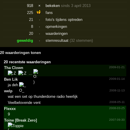
918
×
bekeken
sinds 3 april 2013
225
fans
21
·
foto's tijdens optreden
8
·
opmerkingen
20
·
waarderingen
geweldig
·
stemresultaat
(32 stemmen)
20 waarderingen tonen
20 recentste waarderingen
Tha Clown
2009-01-21
...
Ben Lik
2009-01-14
ja deh
welp
2008-11-13
wat een set op thunderdome radio heerlijk
Veelbelovende vent
2008-05-11
Flexxx
2008-03-25
9
Toine [Break Zero]
2007-09-30
Toppie