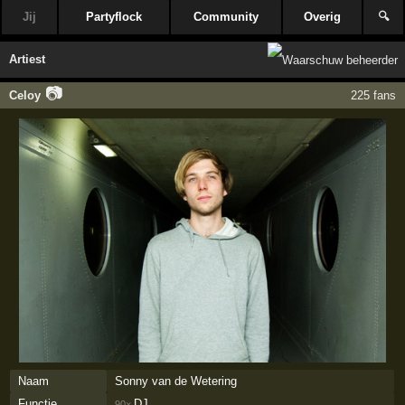
Jij
Partyflock
Community
Overig
🔍
Artiest
📷
Celoy
225 fans
Naam
Sonny van de Wetering
Functie
DJ
90×