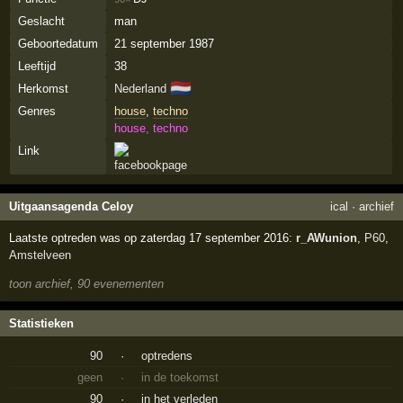
Geslacht
man
Geboortedatum
21 september 1987
Leeftijd
38
🇳🇱
Herkomst
Nederland
Genres
house
,
techno
house, techno
Link
Uitgaansagenda Celoy
ical
·
archief
Laatste optreden was op zaterdag 17 september 2016:
r_AWunion
,
P60
,
Amstelveen
toon archief, 90 evenementen
Statistieken
90
·
optredens
geen
·
in de toekomst
90
·
in het verleden