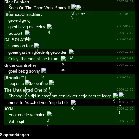
Rick Brinkert
2007-08-02
Keep On The Good Work Sonny!!!
:Bounc­e:Chri­s:Bier­:
2007-05-02
geweldige dj
goed bezig die celoy
2007-01-02
Seabert!
2006-12-19
DJ ISOLATER
2006-12-17
sonny on tour
goeie gast en goede dj geworden
2006-12-14
Celoy, the man of the future!
2006-12-14
dj darkco­ntroll­er
2006-12-09
goed bezig sonny
[Brutalic™]
2006-12-08
toppertje
keep it up
The Untalented One b)
2006-12-06
Sheboy is altijd in staat om een lekker setje neer te legge
Sinds Intoxicated voor mij de held
2006-12-06
AXN
2006-12-05
Hoor goede verhalen
Vette sjit
2006-12-05
8 opmerkingen