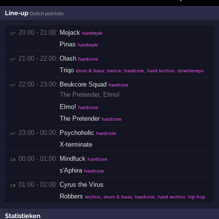
Line-up
Dutch patriots
20:00 - 21:00:
Mojack
vr 
hardstyle
Pinas
hardstyle
21:00 - 22:00:
Olash
vr 
hardcore
Triqo
drum & bass, trance, hardcore, hard techno, downtempo
22:00 - 23:00:
Beukcore Squad
vr 
hardcore
The Pretender
,
Elmo!
Elmo!
hardcore
The Pretender
hardcore
23:00 - 00:00:
Psychoholic
vr 
hardcore
X-terminate
00:00 - 01:00:
Mindfuck
za 
hardcore
s'Aphira
hardcore
01:00 - 02:00:
Cyrus the Virus
za 
Robbers
techno, drum & bass, hardcore, hard techno, hip hop
Statistieken