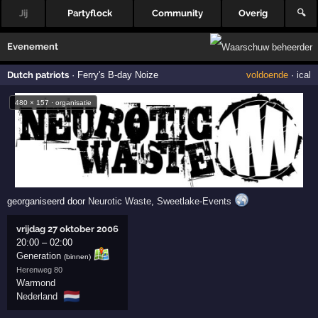
Jij
Partyflock
Community
Overig
🔍
Evenement
Dutch patriots
·
Ferry's B-day Noize
voldoende
·
ical
480 × 157 · organisatie
georganiseerd door
Neurotic Waste
,
Sweetlake-Events
vrijdag 27 oktober 2006
20:00
–
02:00
Generation
(binnen)
Herenweg 80
Warmond
🇳🇱
Nederland