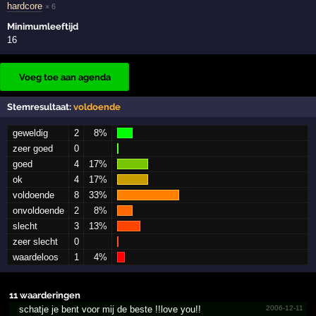
hardcore
× 6
Minimumleeftijd
16
Voeg toe aan agenda
Stemresultaat:
voldoende
geweldig
2
8%
zeer goed
0
goed
4
17%
ok
4
17%
voldoende
8
33%
onvoldoende
2
8%
slecht
3
13%
zeer slecht
0
waardeloos
1
4%
11 waarderingen
schatje je bent voor mij de beste !!love you!!
2006-12-11