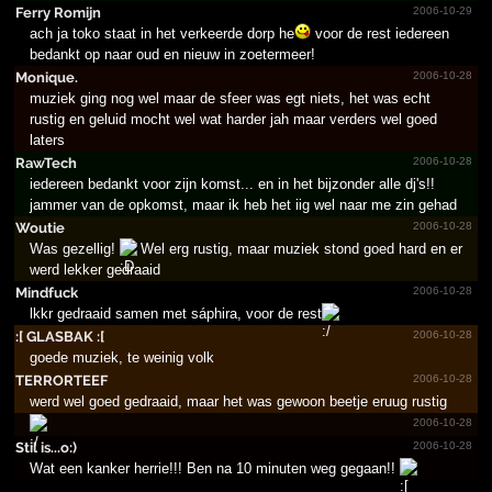
Ferry Romijn
2006-10-29
ach ja toko staat in het verkeerde dorp he
voor de rest iedereen
bedankt op naar oud en nieuw in zoetermeer!
Monique.
2006-10-28
muziek ging nog wel maar de sfeer was egt niets, het was echt
rustig en geluid mocht wel wat harder jah maar verders wel goed
laters
RawTech
2006-10-28
iedereen bedankt voor zijn komst... en in het bijzonder alle dj's!!
jammer van de opkomst, maar ik heb het iig wel naar me zin gehad
Woutie
2006-10-28
Was gezellig!
Wel erg rustig, maar muziek stond goed hard en er
werd lekker gedraaid
Mindfuck
2006-10-28
lkkr gedraaid samen met sáphira, voor de rest
:[ GLASBAK :[
2006-10-28
goede muziek, te weinig volk
TERRORTEEF
2006-10-28
werd wel goed gedraaid, maar het was gewoon beetje eruug rustig
2006-10-28
Stil is...­o:)
2006-10-28
Wat een kanker herrie!!! Ben na 10 minuten weg gegaan!!