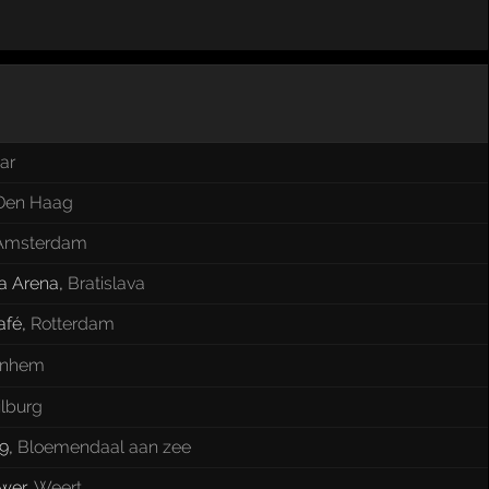
ar
Den Haag
Amsterdam
a Arena
,
Bratislava
afé
,
Rotterdam
rnhem
ilburg
9
,
Bloemendaal aan zee
wer
,
Weert