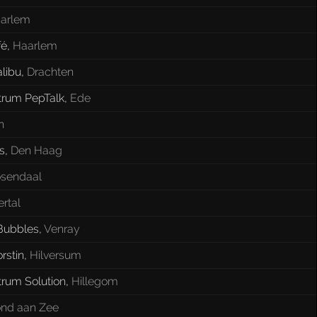
arlem
fé
,
Haarlem
libu
,
Drachten
trum PepTalk
,
Ede
n
s
,
Den Haag
sendaal
rtal
Bubbles
,
Venray
rstin
,
Hilversum
rum Solution
,
Hillegom
nd aan Zee