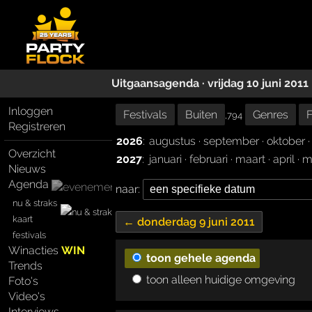
Uitgaansagenda · vrijdag 10 juni 2011
Inloggen
Festivals
Buiten
Genres
F
,794
Registreren
2026
:
augustus
·
september
·
oktober
Overzicht
2027
:
januari
·
februari
·
maart
·
april
·
m
Nieuws
Agenda
naar:
nu & straks
kaart
← donderdag 9 juni 2011
festivals
Winacties
WIN
toon gehele agenda
Trends
toon alleen huidige omgeving
Foto's
Video's
Interviews