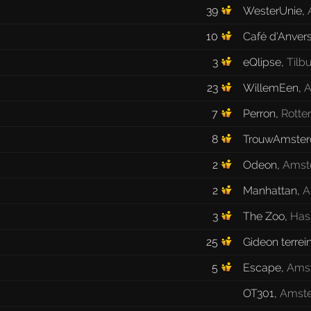
39
WesterUnie
,
10
Café d'Anver
3
eQlipse
,
Tilb
23
WillemEen
,
A
7
Perron
,
Rotte
8
TrouwAmste
2
Odeon
,
Amst
2
Manhattan
,
A
3
The Zoo
,
Has
25
Gideon terrei
5
Escape
,
Ams
OT301
,
Amst