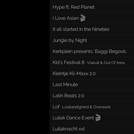
Hype ft. Red Planet
🎬
I Love Asian
It all started in the Nineties
Jungle by Night
Kerkplein presents: Baggi Begovic
Kid's Festival 8
·
Viakult & Out Of Area
Kleintje Kli-Maxx 2.0
Last Minute
Latin Beats 2.0
Lof
·
Losbandigheid & Overwerk
🎬
Luilak Dance Event
Luilaknacht xxl