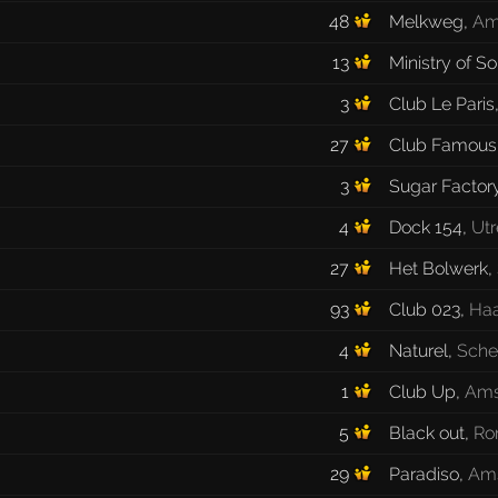
48
Melkweg
,
Am
13
Ministry of S
3
Club Le Paris
27
Club Famous
3
Sugar Factor
4
Dock 154
,
Utr
27
Het Bolwerk
,
93
Club 023
,
Ha
4
Naturel
,
Sche
1
Club Up
,
Ams
5
Black out
,
Ro
29
Paradiso
,
Am