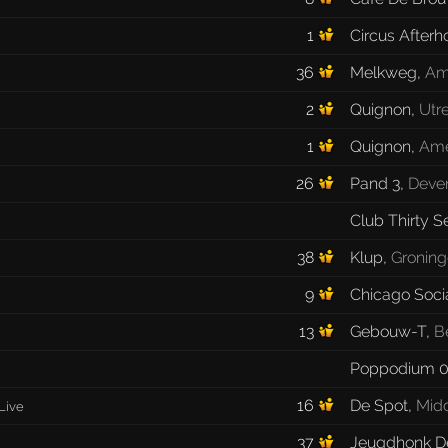
1
Circus Afterh
36
Melkweg
,
Am
2
Quignon
,
Utr
1
Quignon
,
Ame
26
Pand 3
,
Deve
Club Thirty S
38
Klup
,
Gronin
9
Chicago Soci
13
Gebouw-T
,
B
Poppodium 0
16
De Spot
,
Mid
Live
37
Jeugdhonk De