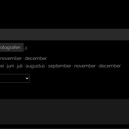
otografen
,
3
·
november
·
december
ei
·
juni
·
juli
·
augustus
·
september
·
november
·
december