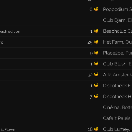
6
Poppodium S
Club Djam
,
E
1
Beachclub C
each edition
25
Het Farm
,
Ou
ht
9
Place2be
,
Pu
1
Club Blush
,
E
32
AIR
,
Amster
1
Discotheek E
7
Discotheek H
Cinéma
,
Rott
Café 't Paleis
18
Club Lumey
,
 is Flown