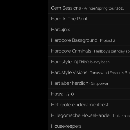
Gem Sessions
·
Winter/spring tour 2011
Hard In The Paint
Hard4nix
Hardcore Bassground
·
Project 2
Hardcore Criminals
·
Hellboy's birthday sp
Hardstyle
·
Dj Thilo's b-day bash
Hardstyle Visions
·
Tonass and Freaco's B-
Hart aber herzlich
·
Girl power
Hawaii 5-0
Het grote eindexamenfeest
Hillegomsche HouseHandel
·
Luilaknac
Housekeepers