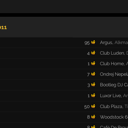
011
95
Argus
,
Alkma
4
Club Luden
,
1
Club Home
,
7
Ondrej Nepel
3
Bootleg DJ C
1
Luxor Live
,
A
50
Club Plaza
,
T
8
Woodstock 6
8
Café De Brou