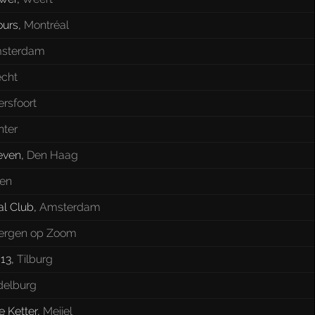
ours
,
Montréal
sterdam
echt
rsfoort
nter
even
,
Den Haag
gen
al Club
,
Amsterdam
ergen op Zoom
13
,
Tilburg
delburg
 Ketter
,
Meijel