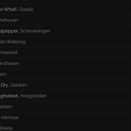
o What!
,
Gouda
indhoven
ulpepper
,
Scheveningen
de Wetering
rmerend
indhoven
dam
-Dry
,
Geldern
ighstreet
,
Hoogstraten
erdam
,
Alkmaar
Brielle