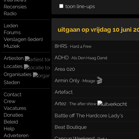
toon line-ups
Recensies
Radio
Leden
uitgaan op
vrijdag 10 juni 2
Forums
Verslagen (leden)
Muziek
8HRS
·
Hard 4 Free
ADHD
Artiesten
·
Als Den Haag Danst
Locaties
Area 020
Organisaties
🎬
Armin Only
·
Mirage
Steden
Artefact
Contact
Crew
Artez
·
The after show
Vacatures
Donaties
Battle off The Hardcore Lady's
Beleid
Beat Boutique
Help
Adverteren
Cancun Weekend
·
Part 1