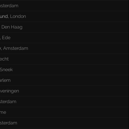
sterdam
ound
,
London
,
Den Haag
,
Ede
y
,
Amsterdam
echt
Sneek
arlem
veningen
terdam
me
sterdam