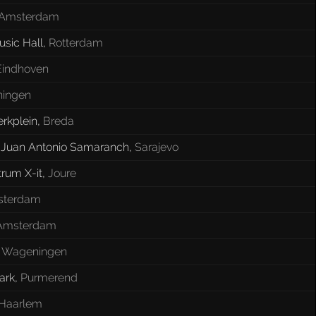
Amsterdam
sic Hall
,
Rotterdam
Eindhoven
ningen
rkplein
,
Breda
 Juan Antonio Samaranch
,
Sarajevo
rum X-it
,
Joure
terdam
Amsterdam
,
Wageningen
ark
,
Purmerend
Haarlem