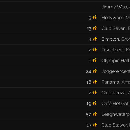
Jimmy Woo
,
5
Hollywood Mu
23
Club Seven
,
4
Simplon
,
Gro
2
Discotheek Ke
1
Olympic Hall
24
Jongerencent
18
Panama
,
Ams
2
Club Kenza
,
19
Café Het Gat
57
Leeghwaterp
13
Club Stalker
,