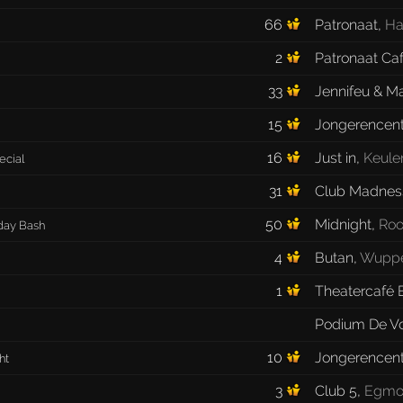
66
Patronaat
,
Ha
2
Patronaat Ca
33
Jennifeu & Ma
15
Jongerencen
16
Just in
,
Keule
ecial
31
Club Madnes
50
Midnight
,
Roo
day Bash
4
Butan
,
Wuppe
1
Theatercafé 
Podium De Vo
10
Jongerencent
ht
3
Club 5
,
Egmo