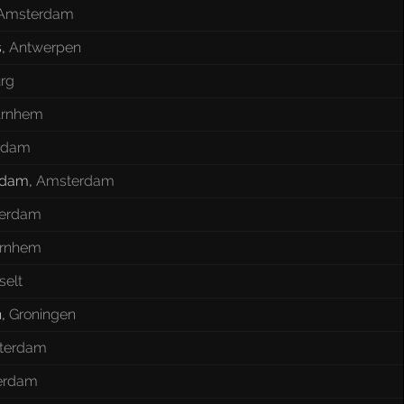
Amsterdam
s
,
Antwerpen
urg
rnhem
rdam
rdam
,
Amsterdam
erdam
rnhem
selt
n
,
Groningen
terdam
erdam