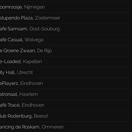
oornroosje
,
Nijmegen
stupendo Plaza
,
Zoetermeer
afé Samsam
,
Oost-Souburg
afé Casual
,
Wolvega
e Groene Zwaan
,
De Rijp
e-Loaded
,
Kapellen
ity Hall
,
Utrecht
ePlayerz
,
Eindhoven
atronaat
,
Haarlem
afé Tracé
,
Eindhoven
lub Rodenburg
,
Beesd
ancing de Roskam
,
Ommeren