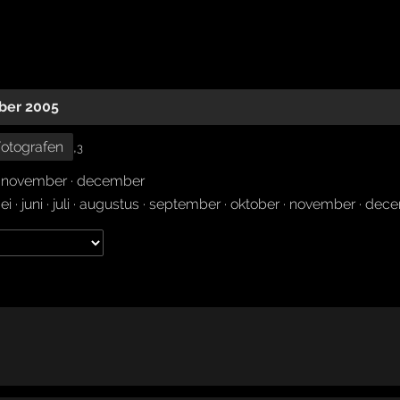
ber 2005
otografen
,
3
·
november
·
december
ei
·
juni
·
juli
·
augustus
·
september
·
oktober
·
november
·
dece