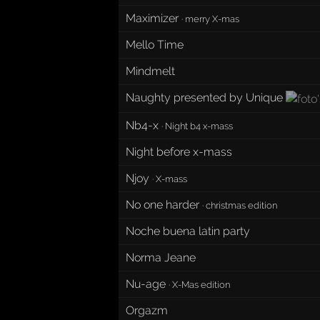
Maximizer
·
merry X-mas
Mello Time
Mindmelt
Naughty presented by Unique
Nb4-x
·
Night b4 x-mass
Night before x-mass
Njoy
·
X-mass
No one harder
·
christmas edition
Noche buena latin party
Norma Jeane
Nu-age
·
X-Mas edition
Orgazm