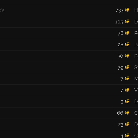
733
H
105
D
78
R
28
J
30
P
79
S
7
M
7
V
3
D
66
C
23
D
4
C