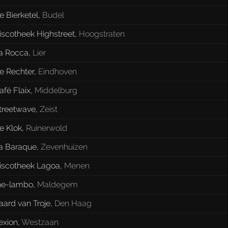
e Bierketel
,
Budel
iscotheek Highstreet
,
Hoogstraten
a Rocca
,
Lier
e Rechter
,
Eindhoven
afé Flaix
,
Middelburg
treetwave
,
Zeist
e Klok
,
Ruinerwold
a Baraque
,
Zevenhuizen
iscotheek Lagoa
,
Menen
he-lambo
,
Maldegem
aard van Troje
,
Den Haag
exion
,
Westzaan