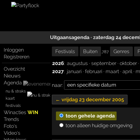
Uitgaansagenda · zaterdag 24 decem
Inloggen
Festivals
Buiten
Genres
F
,787
Registreren
2026
:
augustus
·
september
·
oktober
Overzicht
2027
:
januari
·
februari
·
maart
·
april
·
m
Nieuws
Agenda
naar:
nu & straks
kaart
← vrijdag 23 december 2005
festivals
Winacties
WIN
toon gehele agenda
Trends
toon alleen huidige omgeving
Foto's
Video's
Interviews