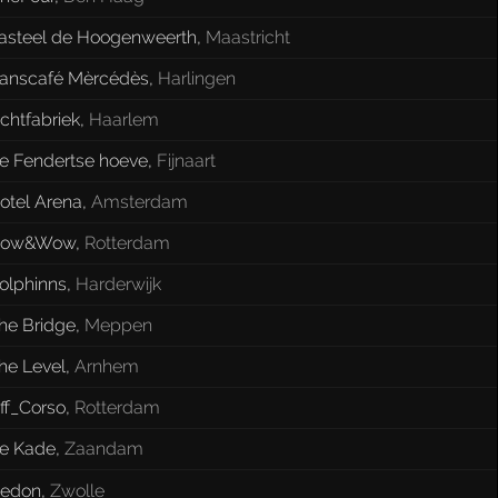
asteel de Hoogenweerth
,
Maastricht
anscafé Mèrcédès
,
Harlingen
ichtfabriek
,
Haarlem
e Fendertse hoeve
,
Fijnaart
otel Arena
,
Amsterdam
ow&Wow
,
Rotterdam
olphinns
,
Harderwijk
he Bridge
,
Meppen
he Level
,
Arnhem
ff_Corso
,
Rotterdam
e Kade
,
Zaandam
edon
,
Zwolle