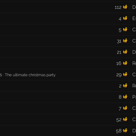
112
D
4
E
5
C
31
C
21
D
16
R
us
29
C
·
The ultimate christmas party
2
R
8
P
7
C
52
C
58
D