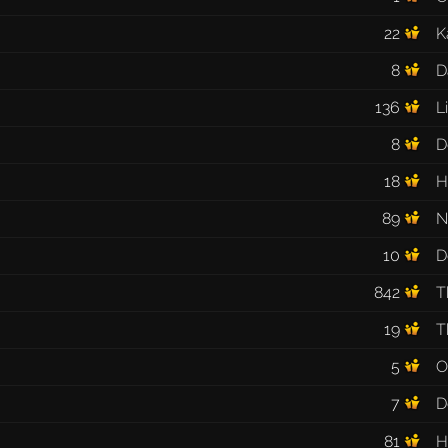
22
K
8
D
136
L
8
D
18
H
89
N
10
D
842
T
19
T
5
O
7
D
81
H