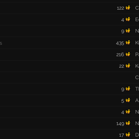
122
C
4
E
9
N
435
K
216
P
22
K
C
9
T
5
A
4
N
149
N
17
D