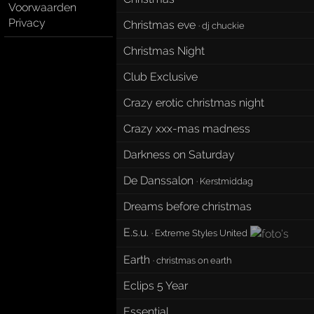
Voorwaarden
Privacy
Christmas eve
·
dj chuckie
Christmas Night
Club Exclusive
Crazy erotic christmas night
Crazy xxx-mas madness
Darkness on Saturday
De Danssalon
·
Kerstmiddag
Dreams before christmas
E.s.u.
·
Extreme Styles United
Earth
·
christmas on earth
Eclips 5 Year
Essential