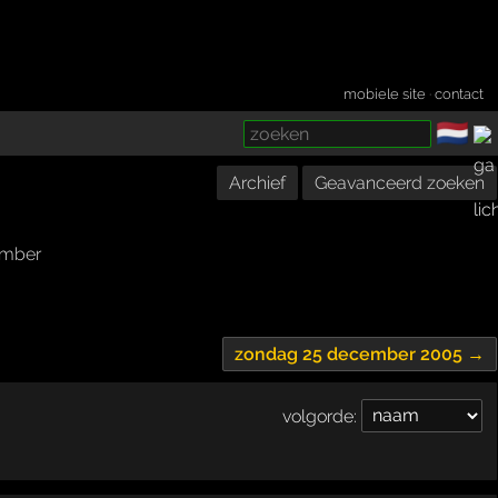
mobiele site
·
contact
🇳🇱
­
Archief
Geavanceerd zoeken
mber
zondag 25 december 2005 →
volgorde: