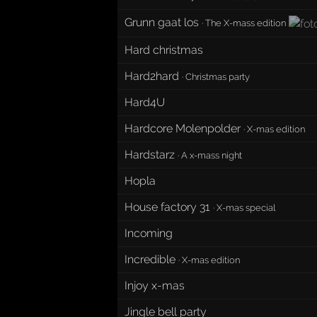
Grunn gaat los
·
The X-mass edition
Hard christmas
Hard2hard
·
Christmas party
Hard4U
Hardcore Molenpolder
·
X-mas edition
Hardstarz
·
A x-mass night
Hopla
House factory 31
·
X-mas special
Incoming
Incredible
·
X-mas edition
Injoy x-mas
Jingle bell party