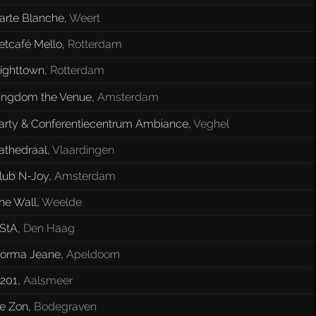
arte Blanche
,
Weert
etcafé Mello
,
Rotterdam
ighttown
,
Rotterdam
ingdom the Venue
,
Amsterdam
arty & Conferentiecentrum Ambiance
,
Veghel
athedraal
,
Vlaardingen
lub N-Joy
,
Amsterdam
he Wall
,
Weelde
StA
,
Den Haag
orma Jeane
,
Apeldoorn
201
,
Aalsmeer
e Zon
,
Bodegraven