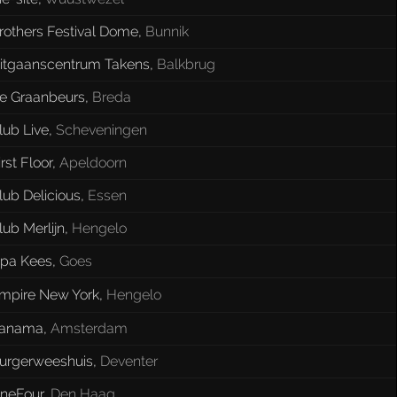
rothers Festival Dome
,
Bunnik
itgaanscentrum Takens
,
Balkbrug
e Graanbeurs
,
Breda
lub Live
,
Scheveningen
irst Floor
,
Apeldoorn
lub Delicious
,
Essen
lub Merlijn
,
Hengelo
pa Kees
,
Goes
mpire New York
,
Hengelo
anama
,
Amsterdam
urgerweeshuis
,
Deventer
neFour
,
Den Haag