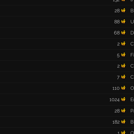
28
B
88
U
68
D
2
C
5
F
2
C
7
C
110
O
1024
E
28
P
182
B
1
O