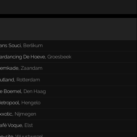
ans Souci
,
Berlikum
ardancing De Hoeve
,
Groesbeek
emkade
,
Zaandam
utland
,
Rotterdam
e Boemel
,
Den Haag
etropool
,
Hengelo
xxotic
,
Nijmegen
afé Voque
,
Elst
he-site
,
Wuustwezel