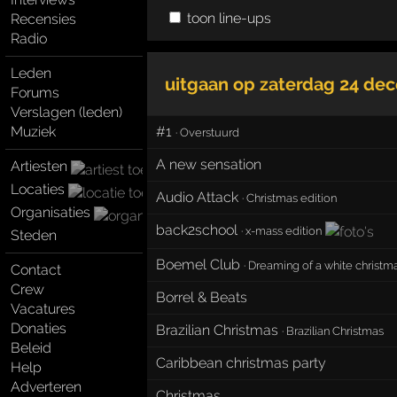
toon line-ups
Recensies
Radio
Leden
uitgaan op
zaterdag 24 de
Forums
Verslagen (leden)
Muziek
#1
·
Overstuurd
A new sensation
Artiesten
Locaties
Audio Attack
·
Christmas edition
Organisaties
back2school
·
x-mass edition
Steden
Boemel Club
·
Dreaming of a white christm
Contact
Crew
Borrel & Beats
Vacatures
Donaties
Brazilian Christmas
·
Brazilian Christmas
Beleid
Caribbean christmas party
Help
Adverteren
Christmas