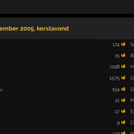
cember 2005
, kerstavond
174
S
15
B
1298
H
1575
O
154
D
as
21
M
17
E
9
C
132
t