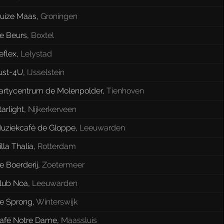
uize Maas
,
Groningen
e Beurs
,
Boxtel
eflex
,
Lelystad
ust-4U
,
IJsselstein
artycentrum de Molenpolder
,
Tienhoven
tarlight
,
Nijkerkerveen
uziekcafé de Gloppe
,
Leeuwarden
illa Thalia
,
Rotterdam
e Boerderij
,
Zoetermeer
lub Noa
,
Leeuwarden
e Sprong
,
Winterswijk
afé Notre Dame
,
Maassluis