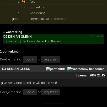
31
fans
1
·
opmerking
1
·
waardering
geen
stemresultaat
(2 stemmen)
1 waardering
2007-01-08
DJ DENIAN GLENN
give him 4 decks and he will do the rest!
1 opmerking
Deel je mening!
Log in
of
registreer
DJ DENIAN GLENN
8 januari 2007 21:15
give him 4 decks and he will do the rest!
Deel je mening!
Log in
of
registreer