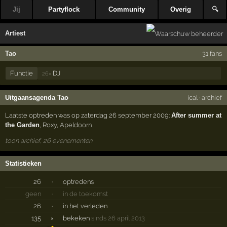
Jij
Partyflock
Community
Overig
🔍
Artiest
Tao
31 fans
Functie
DJ
26×
Uitgaansagenda Tao
ical
·
archief
Laatste optreden was op zaterdag 26 september 2009:
After summer at
the Garden
,
Roxy
,
Apeldoorn
toon archief, 26 evenementen
Statistieken
26
·
optredens
geen
·
in de toekomst
26
·
in het verleden
135
×
bekeken
sinds 26 april 2013