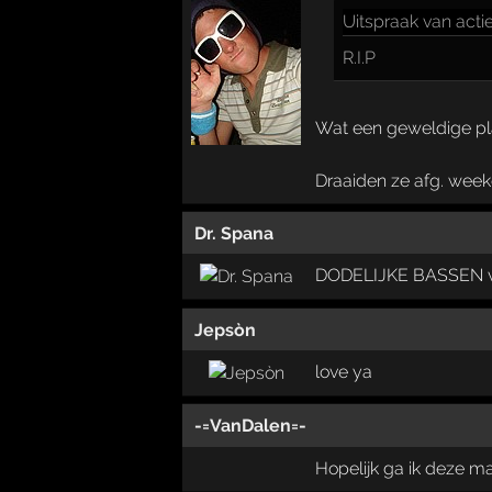
Uitspraak
van acti
R.I.P
Wat een geweldige pla
Draaiden ze afg. week
Dr. Spana
DODELIJKE BASSEN 
Jepsòn
love ya
-=VanDalen=-
Hopelijk ga ik deze m