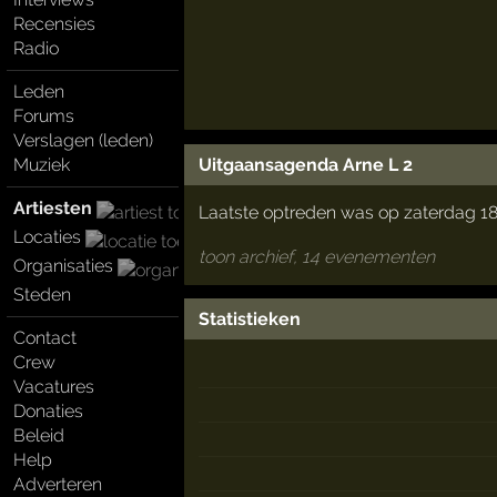
Recensies
Radio
Leden
Forums
Verslagen (leden)
Uitgaansagenda Arne L 2
Muziek
Artiesten
Laatste optreden was op zaterdag 1
Locaties
toon archief, 14 evenementen
Organisaties
Steden
Statistieken
Contact
Crew
Vacatures
Donaties
Beleid
Help
Adverteren