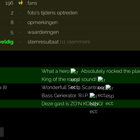
196
fans
2
·
foto's tijdens optreden
8
·
opmerkingen
5
·
waarderingen
eldig
·
stemresultaat
(11 stemmen)
What a hero
Absolutely rocked the pla
King of the round sound!
a 8)
Wonderfull Set @ Scantraxx
Bass Generator, R.I.P.
Deze gast is ZO'N KONING!
r