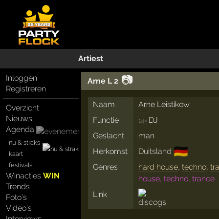
Artiest
📷
Inloggen
Arne L 2
Registreren
Naam
Arne Leistikow
Overzicht
Nieuws
Functie
DJ
14×
Agenda
Geslacht
man
nu & straks
🇩🇪
Herkomst
Duitsland
kaart
festivals
Genres
hard house
,
techno
,
tr
Winacties
WIN
house, techno, trance
Trends
Link
Foto's
Video's
Interviews