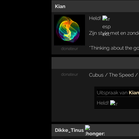
Kian
Held!
Zijn style met en zon
*Thinking about the g
donateur
donateur
Cubus / The Speed / R
Uitspraak
van
Kia
Held!
Dikke_Tinus