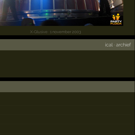
X-Qlusive
· 1 november 2003
ical
·
archief