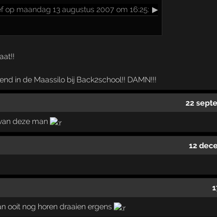
ef op maandag 13 augustus 2007 om 16:25:
▶
at!!
end in de Maassilo bij Back2school!! DAMN!!!
22 sept
van deze man
12 dec
1
an ooit nog horen draaien ergens