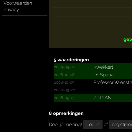
Voorwaarden
Privacy
gew
5 waarderingen
Kwekkert
2009-05-06
Dr. Spana
2008-10-08
Professor Wienstr
2008-10-05
2008-09-20
ZILDIAN
2008-09-17
8 opmerkingen
Deel je mening!
Log in
of
registree