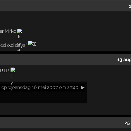
der Mirko
ood old days*
13 au
.I.P.
n
op woensdag 16 mei 2007 om 22:40:
▶
25