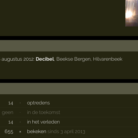
8 augustus 2012:
Decibel
,
Beekse Bergen
,
Hilvarenbeek
14
·
optredens
geen
·
in de toekomst
14
·
in het verleden
655
×
bekeken
sinds 3 april 2013