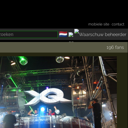
mobiele site
·
contact
🇳🇱
­
196 fans