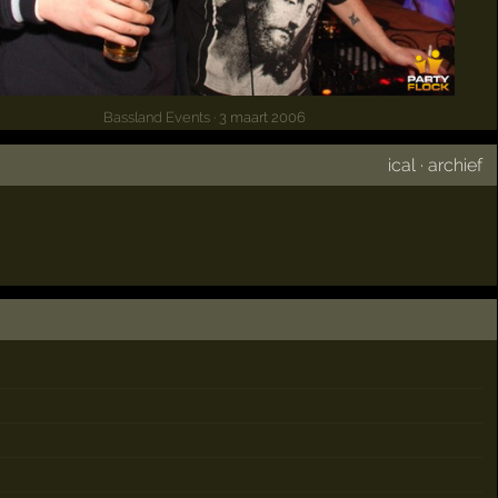
Bassland Events
· 3 maart 2006
ical
·
archief