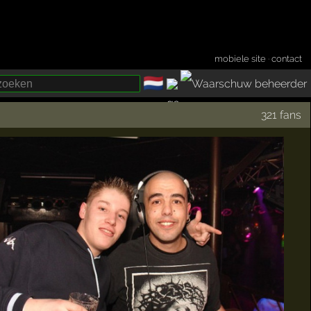
mobiele site
·
contact
🇳🇱
­
321 fans