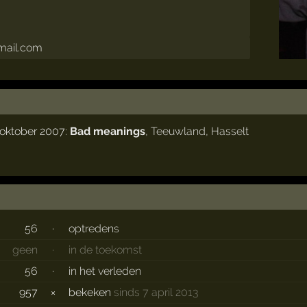
mail.com
 oktober 2007:
Bad meanings
,
Teeuwland
,
Hasselt
56
·
optredens
geen
·
in de toekomst
56
·
in het verleden
957
×
bekeken
sinds 7 april 2013