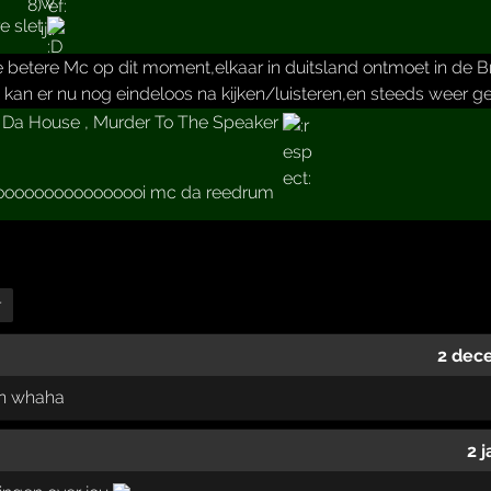
re slet
 betere Mc op dit moment,elkaar in duitsland ontmoet in de Br
kan er nu nog eindeloos na kijken/luisteren,en steeds weer ge
 Da House , Murder To The Speaker
oooooooooooooooi mc da reedrum
r
2 dec
an whaha
2 