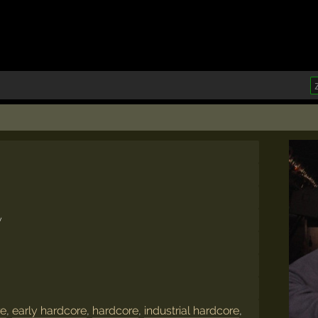
y
re
,
early hardcore
,
hardcore
,
industrial hardcore
,