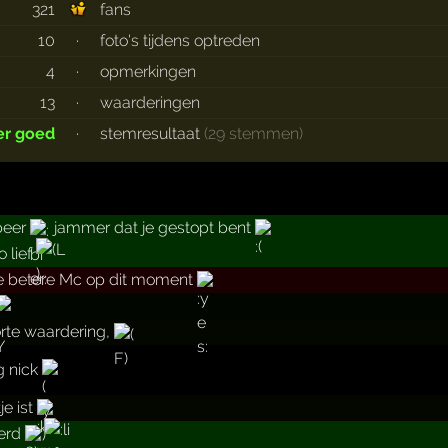
321
fans
10
·
foto's tijdens optreden
4
·
opmerkingen
13
·
waarderingen
er goed
·
stemresultaat
(29 stemmen)
peer
jammer dat je gestopt bent
o lief
e betere Mc op dit moment
orte waardering,
g nick
je ist
erd