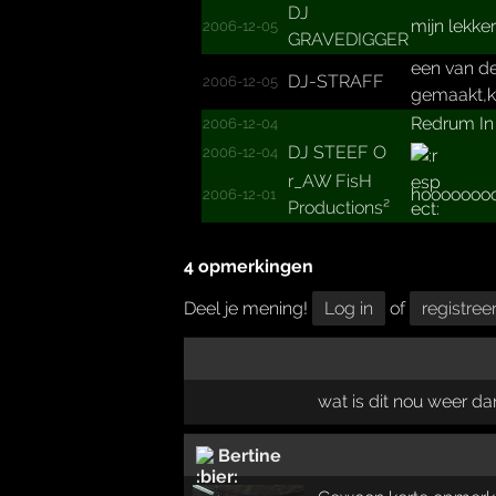
DJ
mijn lekke
2006-12-05
GRAVEDIGGER
een van de
DJ-STRAFF
2006-12-05
gemaakt,k 
Redrum In
2006-12-04
DJ STEEF O
2006-12-04
r_­AW FisH
hooooooo
2006-12-01
Produc­tions²
4 opmerkingen
Deel je mening!
Log in
of
registree
wat is dit nou weer d
Bertine