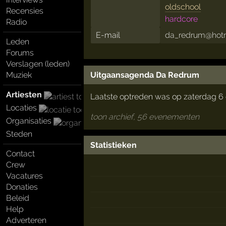
oldschool
Recensies
hardcore
Radio
E-mail
da_redrum@hot
Leden
Forums
Verslagen (leden)
Uitgaansagenda Da Redrum
Muziek
Artiesten
Laatste optreden was op zaterdag 6
Locaties
toon archief, 56 evenementen
Organisaties
Steden
Statistieken
Contact
Crew
Vacatures
Donaties
Beleid
Help
Adverteren