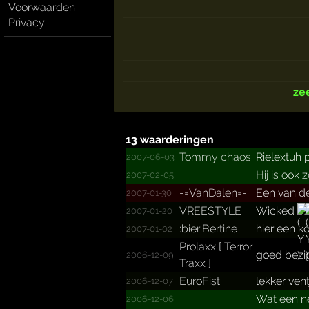
Voorwaarden
Privacy
ze
13 waarderingen
Tommy chaos
Rielextuh 
2007-06-03
Hij is ook z
2007-02-05
-=VanDalen=-
Een van d
2007-01-30
VREESTYLE
Wicked
2007-01-20
:bier:­Bertin­e
hier een k
2007-01-02
Prolaxx [ Terror
goed bezi
2006-12-09
Traxx ]
EuroFist
lekker vent
2006-12-07
Wat een n
2006-12-06