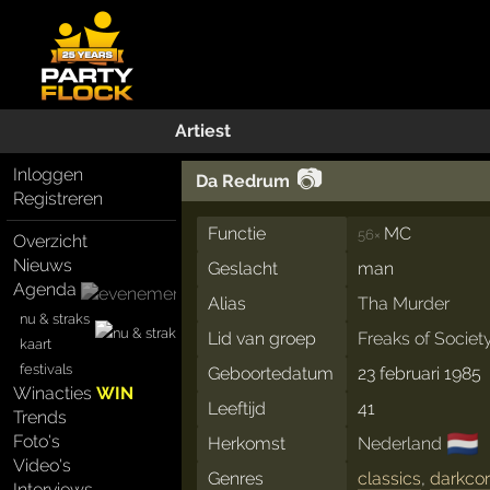
Artiest
📷
Inloggen
Da Redrum
Registreren
Functie
MC
56×
Overzicht
Nieuws
Geslacht
man
Agenda
Alias
Tha Murder
nu & straks
Lid van groep
Freaks of Societ
kaart
festivals
Geboortedatum
23 februari 1985
Winacties
WIN
Leeftijd
41
Trends
🇳🇱
Foto's
Herkomst
Nederland
Video's
Genres
classics
,
darkco
Interviews