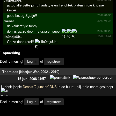
Jasper1992
ja top alle vette jump hardstyle en frenchtek platen in die knusse
kelder
goed bezug Sgatje!!
2007-01-30
roener
2007-01-24
de kelderstyle toppy
dennis ga zo door me draaien super
2007-01-23
Ilo0ntjuUh..
2006-12-07
Ga zo door kerel!!
Ilo0ntjuUh..
1 opmerking
Deel je mening!
Log in
of
registreer
Thom-ass [Neetjur Wan 2002 - 2010]
15 juni 2008 11:57
ik denk joepie
Dennis '2 junxion' DNS
in de buurt.. blijkt die naam geskoept
Deel je mening!
Log in
of
registreer