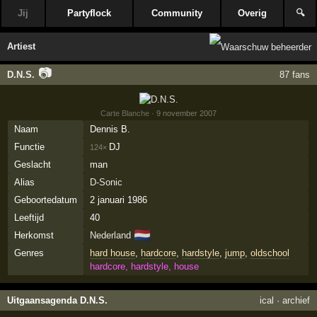
Jij
Partyflock
Community
Overig
🔍
Artiest
📷
D.N.S.
87 fans
Carte Blanche
· 9 november 2007
Naam
Dennis B.
Functie
DJ
124×
Geslacht
man
Alias
D-Sonic
Geboortedatum
2 januari 1986
Leeftijd
40
🇳🇱
Herkomst
Nederland
Genres
hard house
,
hardcore
,
hardstyle
,
jump
,
oldschool
hardcore, hardstyle, house
Uitgaansagenda D.N.S.
ical
·
archief