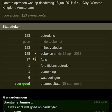
Laatste optreden was op donderdag 16 juni 2011:
Soul City
,
Winston
Kingdom
,
Amsterdam
toon archief, 123 evenementen
Statistieken
123
·
optredens
geen
·
in de toekomst
123
·
in het verleden
188
×
bekeken
sinds 12 april 2013
87
fans
1
·
foto tijdens optreden
1
·
opmerking
6
·
waarderingen
zeer goed
·
stemresultaat
(15 stemmen)
6 waarderingen
Brentjens Juniior ,,
2008-04-20
ja was echt wel goed op hardstyler
2008-03-17