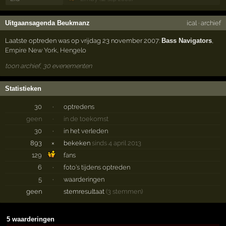
Uitgaansagenda Beukmanz
ical
·
archief
Laatste optreden was op vrijdag 23 november 2007:
Bass Navigators
,
Empire New York
,
Hengelo
toon archief, 30 evenementen
Statistieken
30
·
optredens
geen
·
in de toekomst
30
·
in het verleden
893
×
bekeken
sinds 4 april 2013
129
fans
6
·
foto's tijdens optreden
5
·
waarderingen
geen
stemresultaat
(3 stemmen)
5 waarderingen