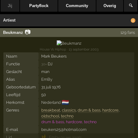
Jij
Partyflock
Community
Overig
🔍
Artiest
📷
Beukmanz
129 fans
House Vs Hiphop
· 13 september 2003
Naam
Mark Beukers
Functie
DJ
30×
Geslacht
man
Alias
EmBy
Geboortedatum
31 juli 1976
Leeftijd
50
🇳🇱
Herkomst
Nederland
Genres
breakbeat
,
classics
,
drum & bass
,
hardcore
,
oldschool
,
techno
drum & bass, hardcore, techno
E-mail
beukers25@hotmail.com
Lid
Emby
(12 sep 2006)