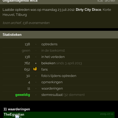
Uitgaansagenda Mica
ical
·
archief
Laatste optreden was op maandag 23 juli 2012:
Dirty City Disco
,
Korte
Heuvel
,
Tilburg
toon archief, 138 evenementen
Statistieken
138
·
optredens
geen
·
in de toekomst
138
·
in het verleden
762
×
bekeken
sinds 3 april 2013
652
fans
30
·
foto's tijdens optreden
4
·
opmerkingen
11
·
waarderingen
geweldig
·
stemresultaat
(32 stemmen)
11 waarderingen
2009-07-11
TheEgyptian