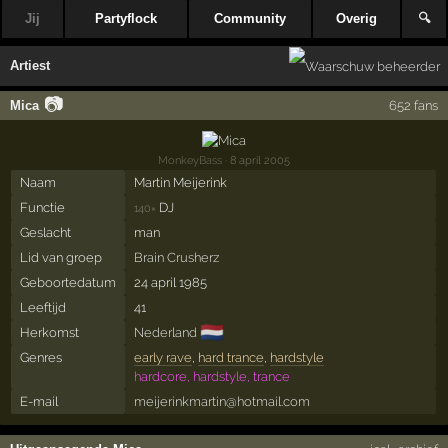
Jij
Partyflock
Community
Overig
🔍
Artiest
📷
Mica
652 fans
MonkeyBass
· 8 april 2005
Naam
Martin Meijerink
Functie
DJ
140×
Geslacht
man
Lid van groep
Brain Crusherz
Geboortedatum
24 april 1985
Leeftijd
41
🇳🇱
Herkomst
Nederland
Genres
early rave
,
hard trance
,
hardstyle
hardcore, hardstyle, trance
E-mail
meijerinkmartin@hotmail.com