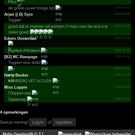
Mica
2008-02-21
de goeie ouwe bridge tijd
2007-03-18
Arjan || Dj Syro
Topper
2007-03-16
goed dat ie marinier wil worden...!! maar voor de rest is ie
zeker goed :
2007-01-31
Edwin Oosterlaar
!!
2006-12-22
Kapitein Priksteen
2006-12-15
[BJ] MC Rampage
Topper! nice skillz!
2006-12-10
2006-12-08
Harry Beuker
KAMPERIG VET ALTIJD!!!
2006-12-03
Miss Luppie
(T)opper-aap
2006-12-02
Opperaap
4 opmerkingen
Deel je mening!
Log in
of
registreer
Malle Geertjes[N.G.T.]