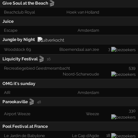
🎬
Give Soul at the Beach
Beachclub Royal
Hoek van Holland
Juice
Escape
Amsterdam
Jungle by Night
3
Woodstock 69
Bloemendaal aan zee
🎬
Liquicity Festival
16
539
Recreatiegebied Geestmerambacht
Noord-Scharwoude
OMG it's sunday
AIR
Amsterdam
🎬
Parookaville
48
330
Airport Weeze
Weeze
Pool Festival at France
18
Le Jardin de Babylone
Le Cap d'Agde