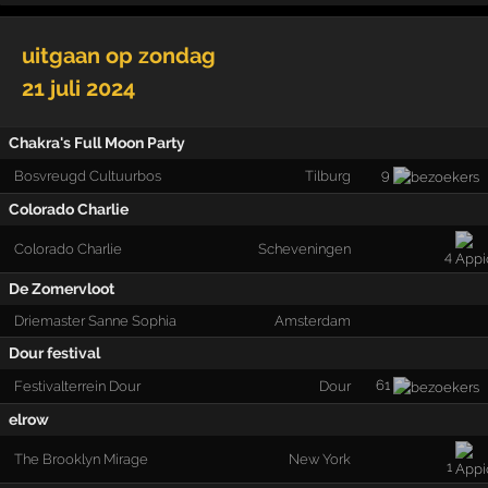
uitgaan op
zondag
21 juli 2024
Chakra's Full Moon Party
9
Bosvreugd Cultuurbos
Tilburg
Colorado Charlie
Colorado Charlie
Scheveningen
4
De Zomervloot
Driemaster Sanne Sophia
Amsterdam
Dour festival
61
Festivalterrein Dour
Dour
elrow
The Brooklyn Mirage
New York
1