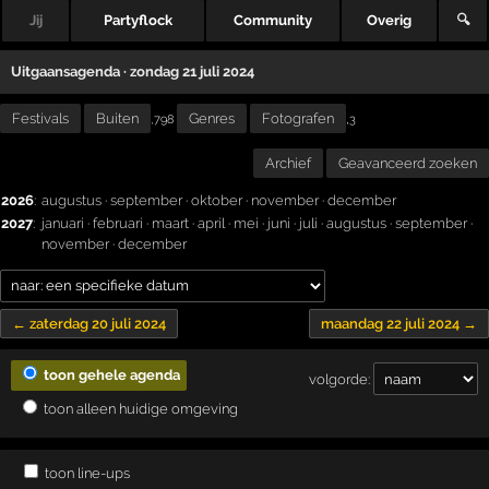
Jij
Partyflock
Community
Overig
🔍
Uitgaansagenda · zondag 21 juli 2024
Festivals
Buiten
Genres
Fotografen
,
,798
3
Archief
Geavanceerd zoeken
2026
:
augustus
·
september
·
oktober
·
november
·
december
2027
:
januari
·
februari
·
maart
·
april
·
mei
·
juni
·
juli
·
augustus
·
september
·
november
·
december
← zaterdag 20 juli 2024
maandag 22 juli 2024 →
toon gehele agenda
volgorde:
toon alleen huidige omgeving
toon line-ups