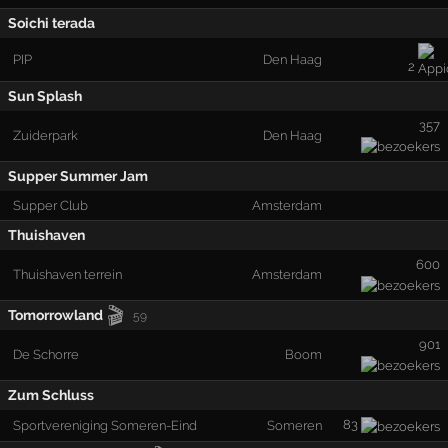
Soichi terada
PIP
Den Haag
2
Sun Splash
357
Zuiderpark
Den Haag
Supper Summer Jam
Supper Club
Amsterdam
Thuishaven
600
Thuishaven terrein
Amsterdam
🎬
Tomorrowland
59
901
De Schorre
Boom
Zum Schluss
83
Sportvereniging Someren-Eind
Someren