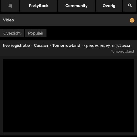
Jij
Partyflock
Community
Overig
🔍
Video
Overzicht
Populair
·
·
·
live registratie
Cassian
Tomorrowland
,
,
,
,
,
juli 2024
19
20
21
26
27
28
Tomorrowland