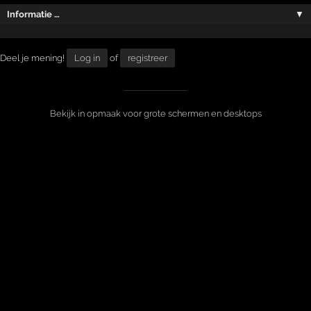
Informatie …
▼
Deel je mening!
Log in
of
registreer
Bekijk in opmaak voor grote schermen en desktops