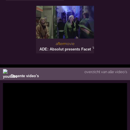
aftermovie
'16
ADE: Absolut presents Facet
overzicht van alle video's
Recente video's