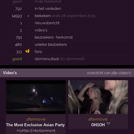
geen
·
in de toekomst
792
·
in het verleden
14593
×
bekeken
sinds 28 september 2015
1
·
nieuwsbericht
3
·
video's
791
·
bezoekers ·
herkomst
480
·
unieke bezoekers
313
fans
goed
·
stemresultaat
(20 stemmen)
Video's
overzicht van alle video's
aftermovie
aftermovie
'17
'17
The Most Exclusive Asian Party Ever
OH1OH
HuMan Entertainment