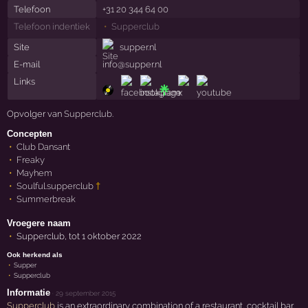
Telefoon
+31 20 344 64 00
Telefoon indentiek
Supperclub
Site
supper.nl
E-mail
info@supper.nl
Links
Opvolger van
Supperclub
.
Concepten
Club Dansant
Freaky
Mayhem
Soulful.supperclub
†
Summerbreak
Vroegere naam
Supperclub, tot 1 oktober 2022
Ook herkend als
Supper
Supperclub
Informatie
·
29 september 2015
Supperclub
is an extraordinary combination of a restaurant, cocktail bar,