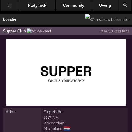
Jij
Partyflock
Community
Overig
🔍
Locatie
Supper Club
nieuws
·
313 fans
Adres
Singel 460
1017 AW
Amsterdam
🇳🇱
Nederland