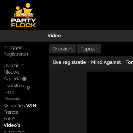
Video
Inloggen
Overzicht
Populair
Registreren
·
·
live registratie
Mind Against
To
Overzicht
Nieuws
Agenda
nu & straks
kaart
festivals
Winacties
WIN
Trends
Foto's
Video's
Interviews