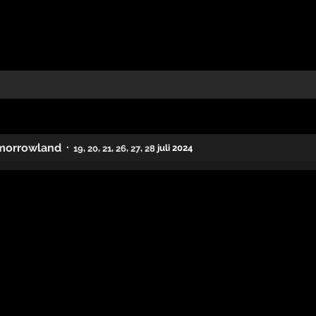
·
morrowland
,
,
,
,
,
juli 2024
19
20
21
26
27
28