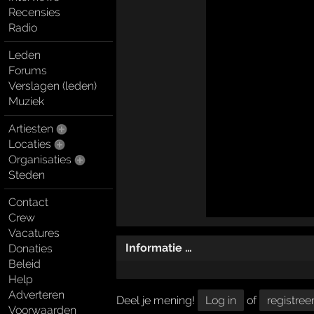
Recensies
Radio
Leden
Forums
Verslagen (leden)
Muziek
Artiesten
Locaties
Organisaties
Steden
Contact
Crew
Vacatures
Informatie …
Donaties
Beleid
Help
Adverteren
Deel je mening!
Log in
of
registree
Voorwaarden