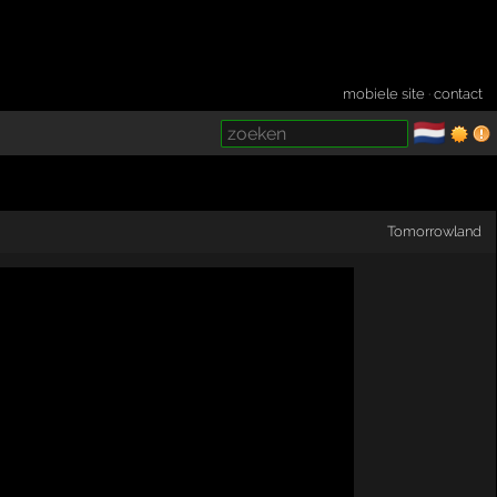
mobiele site
·
contact
🇳🇱
­
Tomorrowland