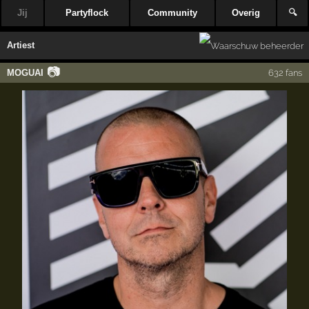
Jij
Partyflock
Community
Overig
🔍
Artiest
📷
MOGUAI
632 fans