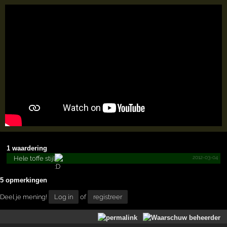
1 waardering
2012-03-04
Hele toffe stijl
5 opmerkingen
Deel je mening!
Log in
of
registreer