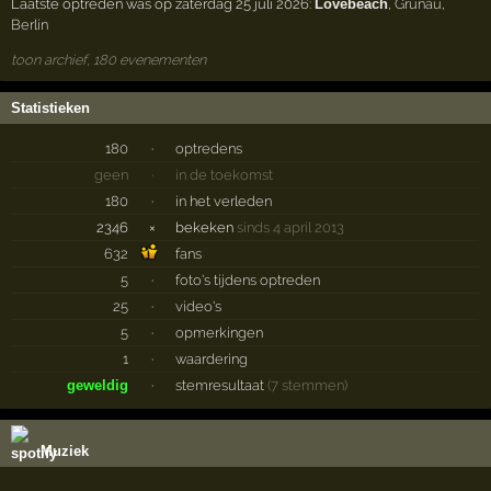
Laatste optreden was op zaterdag 25 juli 2026:
Lovebeach
,
Grünau
,
Berlin
toon archief, 180 evenementen
Statistieken
180
·
optredens
geen
·
in de toekomst
180
·
in het verleden
2346
×
bekeken
sinds 4 april 2013
632
fans
5
·
foto's tijdens optreden
25
·
video's
5
·
opmerkingen
1
·
waardering
geweldig
·
stemresultaat
(7 stemmen)
Muziek