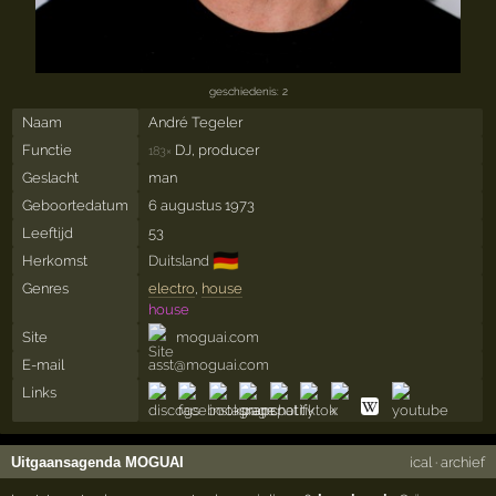
geschiedenis: 2
Naam
André Tegeler
Functie
DJ, producer
183×
Geslacht
man
Geboortedatum
6 augustus 1973
Leeftijd
53
🇩🇪
Herkomst
Duitsland
Genres
electro
,
house
house
Site
moguai.com
E-mail
asst@moguai.com
Links
Uitgaansagenda MOGUAI
ical
·
archief