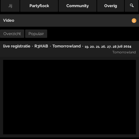
Jij
Partyflock
Community
Overig
🔍
Video
Overzicht
Populair
·
·
·
live registratie
R3HAB
Tomorrowland
,
,
,
,
,
juli 2024
19
20
21
26
27
28
Tomorrowland