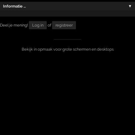
Informatie …
▼
Deel je mening!
Log in
of
registreer
Bekijk in opmaak voor grote schermen en desktops