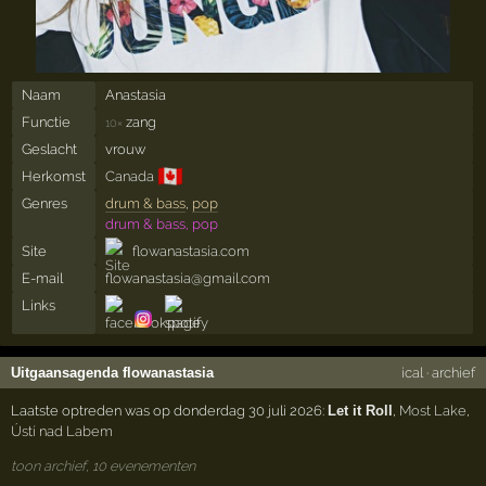
Naam
Anastasia
Functie
zang
10×
Geslacht
vrouw
🇨🇦
Herkomst
Canada
Genres
drum & bass
,
pop
drum & bass, pop
Site
flowanastasia.com
E-mail
flowanastasia@gmail.com
Links
Uitgaansagenda flowanastasia
ical
·
archief
Laatste optreden was op donderdag 30 juli 2026:
Let it Roll
,
Most Lake
,
Ústí nad Labem
toon archief, 10 evenementen