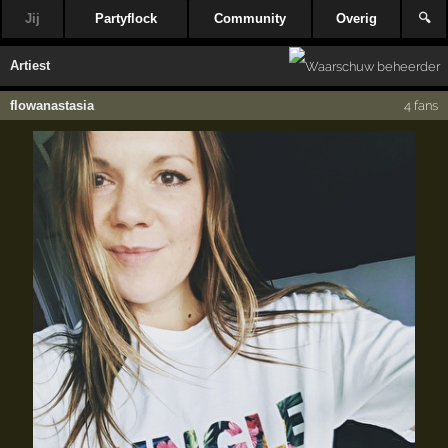
Jij
Partyflock
Community
Overig
🔍
Artiest
flowanastasia
4 fans