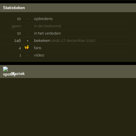
Statistieken
10
·
optredens
geen
·
in de toekomst
10
·
in het verleden
246
×
bekeken
sinds 27 december 2020
4
fans
1
·
video
Muziek